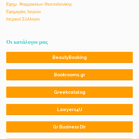
Εφημ. Φαρμακείων Θεσσαλονίκης
Εφημερίες Ιατρών
Ιατρικοί Σύλλογοι
Οι κατάλογοι μας
BeautyBooking
Bookrooms.gr
Greekcatalog
Lawyers4U
Gr Business Dir