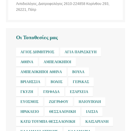
Λιπιδιολόγος, Διατροφολόγος 2610-224858 Κορίνθου 293,
26221, Πάτρ
Οι Τοποθεσίες μας
ΆΓΙΟΣ ΔΗΜΉΤΡΙΟΣ
ΑΓΊΑ ΠΑΡΑΣΚΕΥΉ
ΑΘΉΝΑ
ΑΜΠΕΛΌΚΗΠΟΙ
ΑΜΠΕΛΌΚΗΠΟΙ ΑΘΉΝΑ
ΒΟΎΛΑ
ΒΡΙΛΉΣΣΙΑ
ΒΌΛΟΣ
ΓΈΡΑΚΑΣ
ΓΚΎΖΗ
ΓΛΥΦΆΔΑ
ΕΞΆΡΧΕΙΑ
ΕΎΟΣΜΟΣ
ΖΩΓΡΆΦΟΥ
ΗΛΙΟΎΠΟΛΗ
ΗΡΆΚΛΕΙΟ
ΘΕΣΣΑΛΟΝΊΚΗ
ΙΛΊΣΙΑ
ΚΆΤΩ ΤΟΎΜΠΑ ΘΕΣΣΑΛΟΝΊΚΗ
ΚΑΙΣΑΡΙΑΝΉ