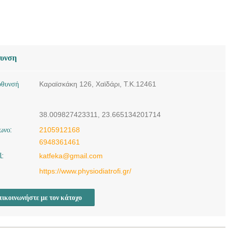
θυνση
ύθυνσή
Καραϊσκάκη 126, Χαϊδάρι, Τ.Κ.12461
38.009827423311, 23.665134201714
ωνο:
2105912168
6948361461
l:
katfeka@gmail.com
https://www.physiodiatrofi.gr/
ικοινωνήστε με τον κάτοχο