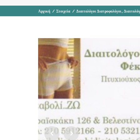
,
Αρχική
/
Στοιχεία
/
Διαιτολόγοι Διατροφολόγοι
Διαιτολό