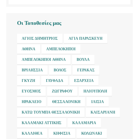
Οι Τοποθεσίες μας
ΆΓΙΟΣ ΔΗΜΉΤΡΙΟΣ
ΑΓΊΑ ΠΑΡΑΣΚΕΥΉ
ΑΘΉΝΑ
ΑΜΠΕΛΌΚΗΠΟΙ
ΑΜΠΕΛΌΚΗΠΟΙ ΑΘΉΝΑ
ΒΟΎΛΑ
ΒΡΙΛΉΣΣΙΑ
ΒΌΛΟΣ
ΓΈΡΑΚΑΣ
ΓΚΎΖΗ
ΓΛΥΦΆΔΑ
ΕΞΆΡΧΕΙΑ
ΕΎΟΣΜΟΣ
ΖΩΓΡΆΦΟΥ
ΗΛΙΟΎΠΟΛΗ
ΗΡΆΚΛΕΙΟ
ΘΕΣΣΑΛΟΝΊΚΗ
ΙΛΊΣΙΑ
ΚΆΤΩ ΤΟΎΜΠΑ ΘΕΣΣΑΛΟΝΊΚΗ
ΚΑΙΣΑΡΙΑΝΉ
ΚΑΛΑΜΆΚΙ ΑΤΤΙΚΉΣ
ΚΑΛΑΜΑΡΙΆ
ΚΑΛΛΙΘΈΑ
ΚΗΦΙΣΙΆ
ΚΟΛΩΝΆΚΙ