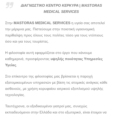
MEDICAL SERVICES --- doctors4u.gr
ΔΙΑΓΝΩΣΤΙΚΟ ΚΕΝΤΡΟ ΚΕΡΚΥΡΑ | MASTORAS
ΔΙΑΓΝΩΣΤΙΚΟ ΚΕΝΤΡΟ ΚΕΡΚΥΡΑ | MASTORAS
MEDICAL SERVICES
MEDICAL SERVICES --- doctors4u.gr
Στην
MASTORAS MEDICAL SERVICES
η υγεία σας αποτελεί
ΔΙΑΓΝΩΣΤΙΚΟ ΚΕΝΤΡΟ ΚΕΡΚΥΡΑ | MASTORAS
την μέριμνα μας. Πιστεύουμε στην ποιοτική υγειονομική
MEDICAL SERVICES --- doctors4u.gr
περίθαλψη προς όλους τους πολίτες τόσο για τους ντόπιους
ΔΙΑΓΝΩΣΤΙΚΟ ΚΕΝΤΡΟ ΚΕΡΚΥΡΑ | MASTORAS
όσο και για τους τουρίστες.
MEDICAL SERVICES --- doctors4u.gr
Η φιλοσοφία αυτή εφαρμόζεται στο έργο που κάνουμε
ΔΙΑΓΝΩΣΤΙΚΟ ΚΕΝΤΡΟ ΚΕΡΚΥΡΑ | MASTORAS
καθημερινά, προσφέροντας
υψηλής ποιότητας Υπηρεσίες
MEDICAL SERVICES --- doctors4u.gr
Υγείας
.
ΔΙΑΓΝΩΣΤΙΚΟ ΚΕΝΤΡΟ ΚΕΡΚΥΡΑ | MASTORAS
MEDICAL SERVICES --- doctors4u.gr
Στο επίκεντρο της φιλοσοφίας μας βρίσκεται η παροχή
ΔΙΑΓΝΩΣΤΙΚΟ ΚΕΝΤΡΟ ΚΕΡΚΥΡΑ | MASTORAS
εξατομικευμένων υπηρεσιών με βάση τις ατομικές ανάγκες κάθε
MEDICAL SERVICES --- doctors4u.gr
ασθενούς, με χρήση κορυφαίου ιατρικού εξοπλισμού υψηλής
τεχνολογίας.
ΔΙΑΓΝΩΣΤΙΚΟ ΚΕΝΤΡΟ ΚΕΡΚΥΡΑ | MASTORAS
MEDICAL SERVICES --- doctors4u.gr
Ταυτόχρονα, οι εξειδικευμένοι γιατροί μας, συνεχώς
ΔΙΑΓΝΩΣΤΙΚΟ ΚΕΝΤΡΟ ΚΕΡΚΥΡΑ | MASTORAS
εκπαιδευόμενοι στην Ελλάδα και στο εξωτερικό, είναι έτοιμοι να