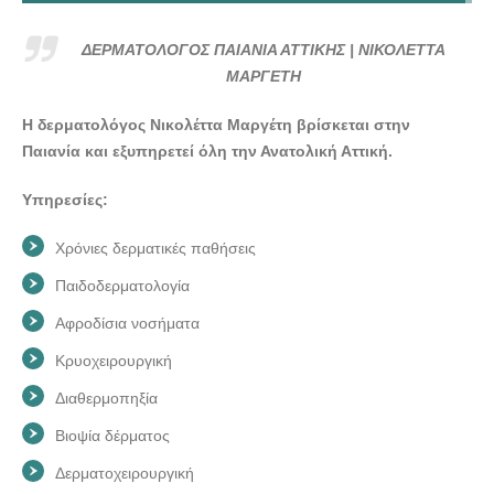
ΔΕΡΜΑΤΟΛΟΓΟΣ ΠΑΙΑΝΙΑ ΑΤΤΙΚΗΣ | ΝΙΚΟΛΕΤΤΑ
ΜΑΡΓΕΤΗ - doctors4u.gr
ΔΕΡΜΑΤΟΛΟΓΟΣ ΠΑΙΑΝΙΑ ΑΤΤΙΚΗΣ | ΝΙΚΟΛΕΤΤΑ
ΔΕΡΜΑΤΟΛΟΓΟΣ ΠΑΙΑΝΙΑ ΑΤΤΙΚΗΣ | ΝΙΚΟΛΕΤΤΑ
ΜΑΡΓΕΤΗ
ΜΑΡΓΕΤΗ - doctors4u.gr
Η δερματολόγος Νικολέττα Μαργέτη βρίσκεται στην
ΔΕΡΜΑΤΟΛΟΓΟΣ ΠΑΙΑΝΙΑ ΑΤΤΙΚΗΣ | ΝΙΚΟΛΕΤΤΑ
Παιανία και εξυπηρετεί όλη την Ανατολική Αττική.
ΜΑΡΓΕΤΗ - doctors4u.gr
ΔΕΡΜΑΤΟΛΟΓΟΣ ΠΑΙΑΝΙΑ ΑΤΤΙΚΗΣ | ΝΙΚΟΛΕΤΤΑ
Υπηρεσίες:
ΜΑΡΓΕΤΗ - doctors4u.gr
Χρόνιες δερματικές παθήσεις
ΔΕΡΜΑΤΟΛΟΓΟΣ ΠΑΙΑΝΙΑ ΑΤΤΙΚΗΣ | ΝΙΚΟΛΕΤΤΑ
ΜΑΡΓΕΤΗ - doctors4u.gr
Παιδοδερματολογία
Αφροδίσια νοσήματα
Κρυοχειρουργική
Διαθερμοπηξία
Βιοψία δέρματος
Δερματοχειρουργική