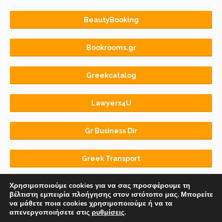
BeautyBooking
Bookrooms.gr
Greekcatalog
Lawyers4U
Gr Business Dir
Greek Transport
Χρησιμοποιούμε cookies για να σας προσφέρουμε τη
βέλτιστη εμπειρία πλοήγησης στον ιστότοπο μας. Μπορείτε
να μάθετε ποια cookies χρησιμοποιούμε ή να τα
απενεργοποιήσετε στις
ρυθμίσεις
.
Αρχική
BLOG
ΟΡΟΙ ΧΡΗΣΗΣ