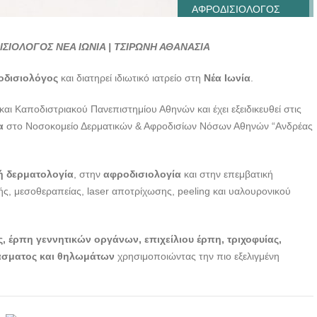
ΑΦΡΟΔΙΣΙΟΛΟΓΟΣ
ΝΕΑ ΙΩΝΙΑ | ΤΣΙΡΩΝΗ
ΑΘΑΝΑΣΙΑ ---
ΙΟΛΟΓΟΣ ΝΕΑ ΙΩΝΙΑ | ΤΣΙΡΩΝΗ ΑΘΑΝΑΣΙΑ
doctors4u.gr
οδισιολόγος
και διατηρεί ιδιωτικό ιατρείο στη
Νέα Ιωνία
.
ΔΕΡΜΑΤΟΛΟΓΟΣ
ΑΦΡΟΔΙΣΙΟΛΟΓΟΣ
και Καποδιστριακού Πανεπιστημίου Αθηνών και έχει εξειδικευθεί στις
ΝΕΑ ΙΩΝΙΑ | ΤΣΙΡΩΝΗ
α
στο Νοσοκομείο Δερματικών & Αφροδισίων Νόσων Αθηνών “Ανδρέας
ΑΘΑΝΑΣΙΑ ---
doctors4u.gr
ΔΕΡΜΑΤΟΛΟΓΟΣ
ή δερματολογία
, στην
αφροδισιολογία
και στην επεμβατική
ΑΦΡΟΔΙΣΙΟΛΟΓΟΣ
ής, μεσοθεραπείας, laser αποτρίχωσης, peeling και υαλουρονικού
ΝΕΑ ΙΩΝΙΑ | ΤΣΙΡΩΝΗ
ΑΘΑΝΑΣΙΑ ---
, έρπη γεννητικών οργάνων, επιχείλιου έρπη, τριχοφυίας,
doctors4u.gr
άσματος και θηλωμάτων
χρησιμοποιώντας την πιο εξελιγμένη
ΔΕΡΜΑΤΟΛΟΓΟΣ
ΑΦΡΟΔΙΣΙΟΛΟΓΟΣ
ΝΕΑ ΙΩΝΙΑ | ΤΣΙΡΩΝΗ
ΑΘΑΝΑΣΙΑ ---