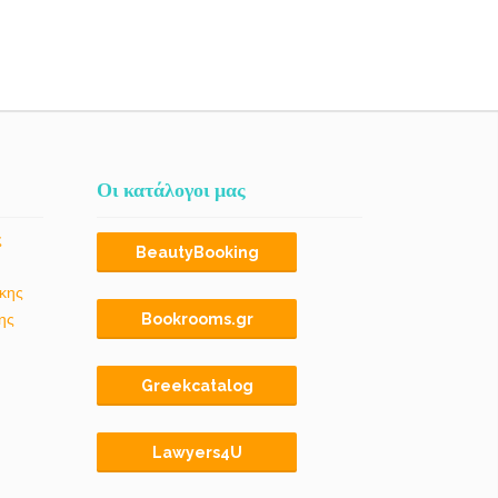
Οι κατάλογοι μας
ς
BeautyBooking
κης
ης
Bookrooms.gr
Greekcatalog
Lawyers4U