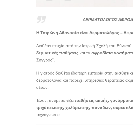
ΔΕΡΜΑΤΟΛΟΓΟΣ ΑΦΡΟΔΙΣ
Η
Τσιρώνη Αθανασία
είναι
Δερματολόγος – Αφρ
Διαθέτει πτυχίο από την Ιατρική Σχολή του Εθνικού 
δερματικές παθήσεις
και τα
αφροδίσια νοσήματ
Συγγρός”.
Η γιατρός διαθέτει ιδιαίτερη εμπειρία στην
αισθητικ
δερματολογία και παρέχει υπηρεσίες θεραπείας ακμ
οξέως.
Τέλος, αντιμετωπίζει
παθήσεις ακμής, γονόρροιας
τριχόπτωσης, χαλάρωσης, πανάδων, ουρεοπλ
τεχνογνωσία.