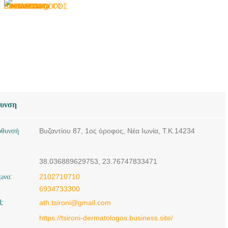
doctors4u.gr
ΔΕΡΜΑΤΟΛΟΓΟΣ
ΑΦΡΟΔΙΣΙΟΛΟΓΟΣ
ΝΕΑ ΙΩΝΙΑ | ΤΣΙΡΩΝΗ
ΑΘΑΝΑΣΙΑ ---
doctors4u.gr
ΔΕΡΜΑΤΟΛΟΓΟΣ
ΑΦΡΟΔΙΣΙΟΛΟΓΟΣ
θυνση
ΝΕΑ ΙΩΝΙΑ | ΤΣΙΡΩΝΗ
ΑΘΑΝΑΣΙΑ ---
ύθυνσή
Βυζαντίου 87, 1ος όροφος, Νέα Ιωνία, Τ.Κ.14234
doctors4u.gr
ΔΕΡΜΑΤΟΛΟΓΟΣ
38.036889629753, 23.76747833471
ΑΦΡΟΔΙΣΙΟΛΟΓΟΣ
ωνο:
2102710710
ΝΕΑ ΙΩΝΙΑ | ΤΣΙΡΩΝΗ
6934733300
ΑΘΑΝΑΣΙΑ ---
l:
ath.tsironi@gmail.com
doctors4u.gr
https://tsironi-dermatologos.business.site/