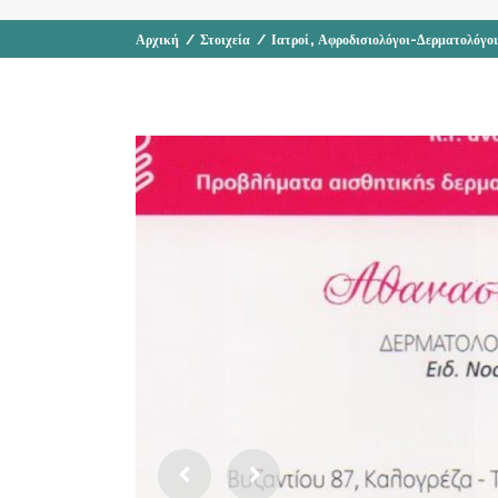
,
Αρχική
/
Στοιχεία
/
Ιατροί
Αφροδισιολόγοι-Δερματολόγοι