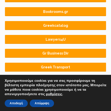
Bookrooms.gr
Greekcatalog
Lawyers4U
Gr Business Dir
Greek Transport
Χρησιμοποιούμε cookies για να σας προσφέρουμε τη
βέλτιστη εμπειρία πλοήγησης στον ιστότοπο μας. Μπορείτε
να μάθετε ποια cookies χρησιμοποιούμε ή να τα
απενεργοποιήσετε στις
ρυθμίσεις
.
Αρχική
BLOG
ΟΡΟΙ ΧΡΗΣΗΣ
Αποδοχή
Απόρριψη
© 2018-2026 Copyright by
Euro-Telecommerce IKE
.
All rights reserved.