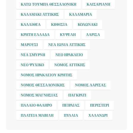
ΚΆΤΩ ΤΟΎΜΠΑ ΘΕΣΣΑΛΟΝΊΚΗ
ΚΑΙΣΑΡΙΑΝΉ
ΚΑΛΑΜΆΚΙ ΑΤΤΙΚΉΣ
ΚΑΛΑΜΑΡΙΆ
ΚΑΛΛΙΘΈΑ
ΚΗΦΙΣΙΆ
ΚΟΛΩΝΆΚΙ
ΚΡΉΤΗ ΕΛΛΆΔΑ
ΚΥΨΈΛΗ
ΛΆΡΙΣΑ
ΜΑΡΟΎΣΙ
ΝΈΑ ΙΩΝΊΑ ΑΤΤΙΚΉΣ
ΝΈΑ ΣΜΎΡΝΗ
ΝΈΟ ΗΡΆΚΛΕΙΟ
ΝΈΟ ΨΥΧΙΚΌ
ΝΟΜΌΣ ΑΤΤΙΚΉΣ
ΝΟΜΌΣ ΗΡΑΚΛΕΊΟΥ ΚΡΉΤΗΣ
ΝΟΜΌΣ ΘΕΣΣΑΛΟΝΊΚΗΣ
ΝΟΜΌΣ ΛΆΡΙΣΑΣ
ΝΟΜΌΣ ΜΑΓΝΗΣΊΑΣ
ΠΑΓΚΡΆΤΙ
ΠΑΛΑΙΌ ΦΆΛΗΡΟ
ΠΕΙΡΑΙΆΣ
ΠΕΡΙΣΤΈΡΙ
ΠΛΑΤΕΊΑ ΜΑΒΊΛΗ
ΠΥΛΑΊΑ
ΧΑΛΆΝΔΡΙ