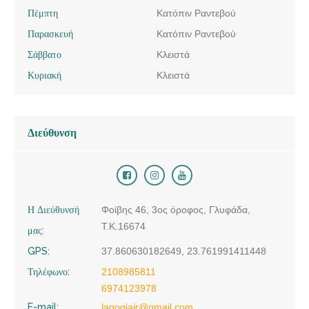
Πέμπτη
Κατόπιν Ραντεβού
Παρασκευή
Κατόπιν Ραντεβού
Σάββατο
Κλειστά
Κυριακή
Κλειστά
Διεύθυνση
Η Διεύθυνσή
Φοίβης 46, 3ος όροφος, Γλυφάδα,
Τ.Κ.16674
μας:
GPS:
37.860630182649, 23.761991411448
Τηλέφωνο:
2108985811
6974123978
E-mail:
lagogiair@gmail.com