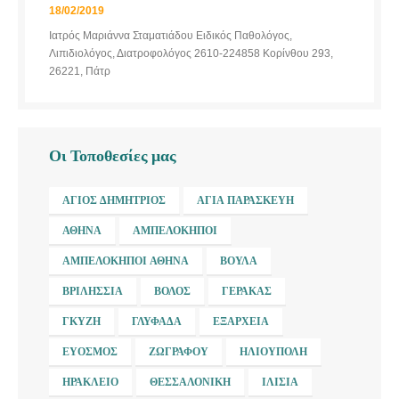
18/02/2019
Ιατρός Μαριάννα Σταματιάδου Ειδικός Παθολόγος,
Λιπιδιολόγος, Διατροφολόγος 2610-224858 Κορίνθου 293,
26221, Πάτρ
Οι Τοποθεσίες μας
ΆΓΙΟΣ ΔΗΜΉΤΡΙΟΣ
ΑΓΊΑ ΠΑΡΑΣΚΕΥΉ
ΑΘΉΝΑ
ΑΜΠΕΛΌΚΗΠΟΙ
ΑΜΠΕΛΌΚΗΠΟΙ ΑΘΉΝΑ
ΒΟΎΛΑ
ΒΡΙΛΉΣΣΙΑ
ΒΌΛΟΣ
ΓΈΡΑΚΑΣ
ΓΚΎΖΗ
ΓΛΥΦΆΔΑ
ΕΞΆΡΧΕΙΑ
ΕΎΟΣΜΟΣ
ΖΩΓΡΆΦΟΥ
ΗΛΙΟΎΠΟΛΗ
ΗΡΆΚΛΕΙΟ
ΘΕΣΣΑΛΟΝΊΚΗ
ΙΛΊΣΙΑ