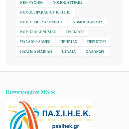
ΝΈΟ ΨΥΧΙΚΌ
ΝΟΜΌΣ ΑΤΤΙΚΉΣ
ΝΟΜΌΣ ΗΡΑΚΛΕΊΟΥ ΚΡΉΤΗΣ
ΝΟΜΌΣ ΘΕΣΣΑΛΟΝΊΚΗΣ
ΝΟΜΌΣ ΛΆΡΙΣΑΣ
ΝΟΜΌΣ ΜΑΓΝΗΣΊΑΣ
ΠΑΓΚΡΆΤΙ
ΠΑΛΑΙΌ ΦΆΛΗΡΟ
ΠΕΙΡΑΙΆΣ
ΠΕΡΙΣΤΈΡΙ
ΠΛΑΤΕΊΑ ΜΑΒΊΛΗ
ΠΥΛΑΊΑ
ΧΑΛΆΝΔΡΙ
Πιστοποιημένο Μέλος