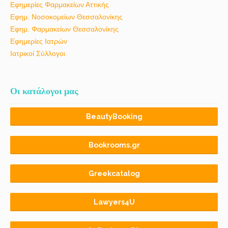
Εφημερίες Φαρμακείων Αττικής
Εφημ. Νοσοκομείων Θεσσαλονίκης
Εφημ. Φαρμακείων Θεσσαλονίκης
Εφημερίες Ιατρών
Ιατρικοί Σύλλογοι
Οι κατάλογοι μας
BeautyBooking
Bookrooms.gr
Greekcatalog
Lawyers4U