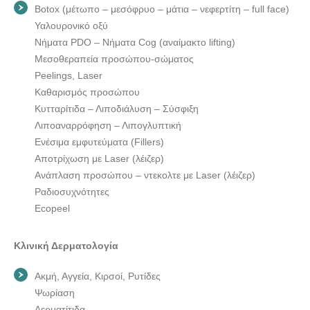
Botox (μέτωπο – μεσόφρυο – μάτια – νεφερτίτη – full face)
Υαλουρονικό οξύ
Νήματα PDO – Νήματα Cog (αναίμακτο lifting)
Μεσοθεραπεία προσώπου-σώματος
Peelings, Laser
Καθαρισμός προσώπου
Κυτταρίτιδα – Λιποδιάλυση – Σύσφιξη
Λιποαναρρόφηση – Λιπογλυπτική
Ενέσιμα εμφυτεύματα (Fillers)
Αποτρίχωση με Laser (λέιζερ)
Ανάπλαση προσώπου – ντεκολτε με Laser (λέιζερ)
Ραδιοσυχνότητες
Ecopeel
Κλινική Δερματολογία
Ακμή, Αγγεία, Κιρσοί, Ρυτίδες
Ψωρίαση
Δερματίτιδα