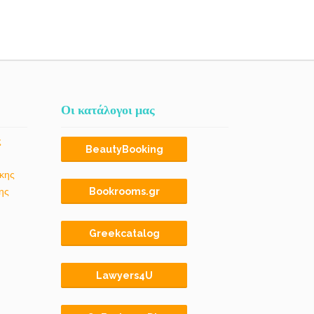
Οι κατάλογοι μας
ς
BeautyBooking
κης
ης
Bookrooms.gr
Greekcatalog
Lawyers4U