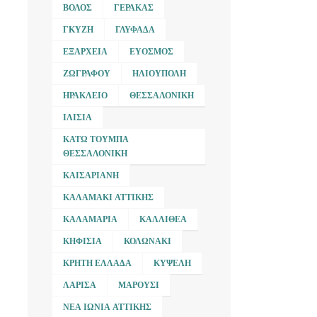
ΒΌΛΟΣ
ΓΈΡΑΚΑΣ
ΓΚΎΖΗ
ΓΛΥΦΆΔΑ
ΕΞΆΡΧΕΙΑ
ΕΎΟΣΜΟΣ
ΖΩΓΡΆΦΟΥ
ΗΛΙΟΎΠΟΛΗ
ΗΡΆΚΛΕΙΟ
ΘΕΣΣΑΛΟΝΊΚΗ
ΙΛΊΣΙΑ
ΚΆΤΩ ΤΟΎΜΠΑ
ΘΕΣΣΑΛΟΝΊΚΗ
ΚΑΙΣΑΡΙΑΝΉ
ΚΑΛΑΜΆΚΙ ΑΤΤΙΚΉΣ
ΚΑΛΑΜΑΡΙΆ
ΚΑΛΛΙΘΈΑ
ΚΗΦΙΣΙΆ
ΚΟΛΩΝΆΚΙ
ΚΡΉΤΗ ΕΛΛΆΔΑ
ΚΥΨΈΛΗ
ΛΆΡΙΣΑ
ΜΑΡΟΎΣΙ
ΝΈΑ ΙΩΝΊΑ ΑΤΤΙΚΉΣ