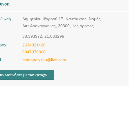
θυνση
ύθυνσή
Δημητρίου Ψαρρού 17, Ναύπακτος, Νομός
Αιτωλοακαρνανίας, 30300, 1ος όροφος
38.393972, 21.833296
ωνο:
2634021420
6947076866
l:
mariapolyzou@live.com
ικοινωνήστε με τον κάτοχο