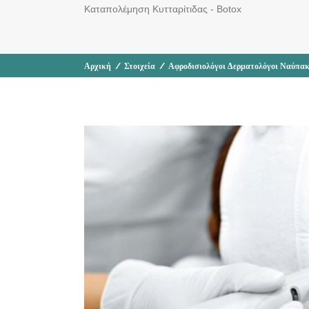
Καταπολέμηση Κυτταρίτιδας - Botox
Αρχική
/
Στοιχεία
/
Αφροδισιολόγοι Δερματολόγοι Ναύπακ