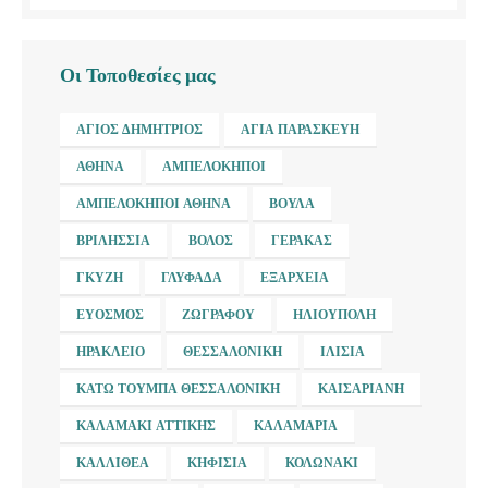
Οι Τοποθεσίες μας
ΆΓΙΟΣ ΔΗΜΉΤΡΙΟΣ
ΑΓΊΑ ΠΑΡΑΣΚΕΥΉ
ΑΘΉΝΑ
ΑΜΠΕΛΌΚΗΠΟΙ
ΑΜΠΕΛΌΚΗΠΟΙ ΑΘΉΝΑ
ΒΟΎΛΑ
ΒΡΙΛΉΣΣΙΑ
ΒΌΛΟΣ
ΓΈΡΑΚΑΣ
ΓΚΎΖΗ
ΓΛΥΦΆΔΑ
ΕΞΆΡΧΕΙΑ
ΕΎΟΣΜΟΣ
ΖΩΓΡΆΦΟΥ
ΗΛΙΟΎΠΟΛΗ
ΗΡΆΚΛΕΙΟ
ΘΕΣΣΑΛΟΝΊΚΗ
ΙΛΊΣΙΑ
ΚΆΤΩ ΤΟΎΜΠΑ ΘΕΣΣΑΛΟΝΊΚΗ
ΚΑΙΣΑΡΙΑΝΉ
ΚΑΛΑΜΆΚΙ ΑΤΤΙΚΉΣ
ΚΑΛΑΜΑΡΙΆ
ΚΑΛΛΙΘΈΑ
ΚΗΦΙΣΙΆ
ΚΟΛΩΝΆΚΙ