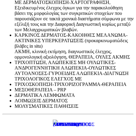
ΜΕ ΔΕΡΜΑΤΟΣΚΟΠΗΣΗ-ΧΑΡΤΟΓΡΑΦΗΣΗ,
Εξειδικευμένος έλεγχος όγκων για την παρακολούθηση
βάσει της μορφολογίας των συγκριτικών στοιχείων που
παρουσιάζουν σε τακτά χρονικά διαστήματα σύμφωνα με την
εξέλιξή τους και την Διαφορική Διαγνωστική κυρίως μεταξύ
των Μελαγχρωματικών βλαβών.
ΚΑΡΚΙΝΟΣ ΔΕΡΜΑΤΟΣ-ΚΑΚΟΗΘΕΣ ΜΕΛΑΝΩΜΑ-
ΑΚΤΙΝΙΚΕΣ ΥΠΕΡΚΕΡΑΤΩΣΕΙΣ (προκαρκινωματώδεις
βλάβες in situ)
ΑΚΜΗ, κλινική εκτίμηση, διαγνωστικός έλεγχος,
ορμονολογική αξιολόγηση, ΘΕΡΑΠΕΙΑ, ΟΥΛΕΣ ΑΚΜΗΣ
ΤΡΙΧΟΠΤΩΣΗ, ΑΛΩΠΕΚΙΕΣ ΜΗ ΟΥΛΩΤΙΚΕΣ-
ΑΝΔΡΟΓΕΝΝΗΤΙΚΗ ΑΛΩΠΕΚΙΑ-ΟΥΛΩΤΙΚΕΣ
ΑΥΤΟΑΝΟΣΕΣ-ΓΥΡΟΕΙΔΗΣ ΑΛΩΠΕΚΙΑ-ΔΙΑΓΝΩΣΗ
ΤΡΙΧΟΛΟΓΙΚΟΣ ΕΛΕΓΧΟΣ ΜΕ
ΤΡΙΧΟΣΚΟΠΗΣΗ-ΤΡΙΧΟΡΙΖΟΓΡΑΜΜΑ-ΘΕΡΑΠΕΙΑ
ΜΕΣΟΘΕΡΑΠΕΙΑ – PRP
ΔΕΡΜΑΤΙΚΑ ΛΕΜΦΩΜΑΤΑ
ΛΟΙΜΩΞΕΙΣ ΔΕΡΜΑΤΟΣ
ΜΟΛΥΣΜΑΤΙΚΕΣ ΠΑΘΗΣΕΙΣ