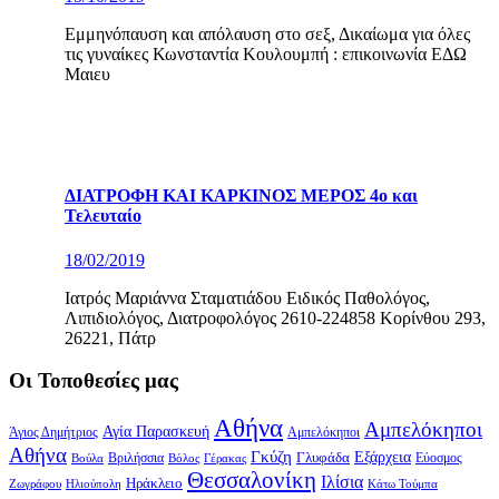
Εμμηνόπαυση και απόλαυση στο σεξ, Δικαίωμα για όλες
τις γυναίκες Κωνσταντία Κουλουμπή : επικοινωνία ΕΔΩ
Μαιευ
ΔΙΑΤΡΟΦΗ ΚΑΙ ΚΑΡΚΙΝΟΣ ΜΕΡΟΣ 4ο και
Τελευταίο
18/02/2019
Ιατρός Μαριάννα Σταματιάδου Ειδικός Παθολόγος,
Λιπιδιολόγος, Διατροφολόγος 2610-224858 Κορίνθου 293,
26221, Πάτρ
Οι Τοποθεσίες μας
Αθήνα
Αμπελόκηποι
Αγία Παρασκευή
Άγιος Δημήτριος
Αμπελόκηποι
Αθήνα
Γκύζη
Εξάρχεια
Γλυφάδα
Βριλήσσια
Βόλος
Γέρακας
Εύοσμος
Βούλα
Θεσσαλονίκη
Ιλίσια
Ηράκλειο
Ζωγράφου
Ηλιούπολη
Κάτω Τούμπα