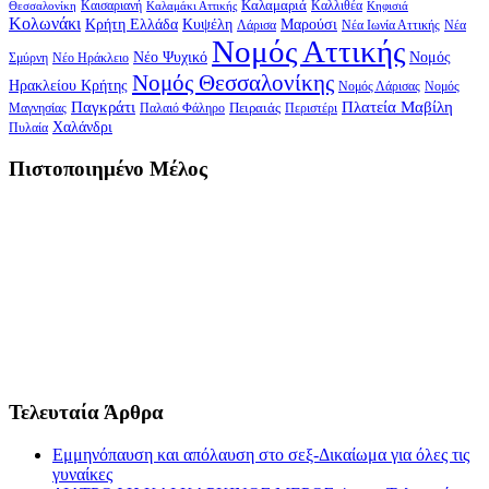
Καλαμαριά
Καλλιθέα
Θεσσαλονίκη
Καισαριανή
Καλαμάκι Αττικής
Κηφισιά
Κολωνάκι
Κρήτη Ελλάδα
Κυψέλη
Μαρούσι
Νέα Ιωνία Αττικής
Νέα
Λάρισα
Νομός Αττικής
Νομός
Νέο Ψυχικό
Σμύρνη
Νέο Ηράκλειο
Νομός Θεσσαλονίκης
Ηρακλείου Κρήτης
Νομός Λάρισας
Νομός
Παγκράτι
Πλατεία Μαβίλη
Παλαιό Φάληρο
Πειραιάς
Μαγνησίας
Περιστέρι
Χαλάνδρι
Πυλαία
Πιστοποιημένο Μέλος
Τελευταία Άρθρα
Εμμηνόπαυση και απόλαυση στο σεξ-Δικαίωμα για όλες τις
γυναίκες