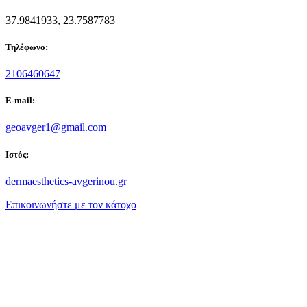
37.9841933, 23.7587783
Τηλέφωνο:
2106460647
E-mail:
geoavger1@gmail.com
Ιστός:
dermaesthetics-avgerinou.gr
Επικοινωνήστε με τον κάτοχο