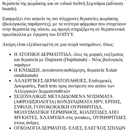
θεραπεία της ψωρίασης και σε ειδικά διεθνή Σεμινάρια (advisory
boards).
Εφαρμόζει στο ιατρείο τις πιο σύγχρονες θεραπείες ψωρίασης
(βιολογικούς παράγοντες), με τα νεότερα φάρμακα που στοχεύουν
στην θεραπεία της νόσου, ως αγωγή στηριζόμενη σε θεραπευτικά
πρωτόκολλα με έγκριση του ΕΟΠΥΥ.
Ακόμη είναι εξειδικευμένη σε μια σειρά νοσημάτων, όπως:
Η ΑΤΟΠΙΚΗ ΔΕΡΜΑΤΙΤΙΔΑ, όλες τις μορφές εκζέματος
και θεραπεία με Dupixent (Dupilumab) – Νέος βιολογικός
παράγων
Η ΚΝΙΔΩΣΗ, αυτοάνοση-αυθόρμητη, θεραπεία Xolair
omalizumab)
ΑΛΛΕΡΓΙΚΕΣ ΔΕΡΜΑΤΟΠΑΘΕΙΕΣ, Επιδερμικές
Δοκιμασίες, Patch tests προς ανεύρεση του αιτίου των
Αλλεργικών Δερματοπαθειών
ΣΕΞΟΥΑΛΙΚΩΣ ΜΕΤΑΔΙΔΟΜΕΝΑ ΝΟΣΗΜΑΤΑ
(ΑΦΡΟΔΙΣΙΟΛΟΓΙΑ) ΚΟΝΔΥΛΩΜΑΤΑ HPV, ΕΡΠΗΣ,
ΣΥΦΙΛΗ, ΓΟΝΟΚΟΚΚΙΚΗ ΟΥΡΗΘΡΙΤΙΔΑ,
ΜΟΛΥΣΜΑΤΙΚΗ ΤΕΡΜΙΝΘΟΣ, ΚΟΛΠΙΤΙΔΕΣ ΑΠΟ
ΜΥΚΗΤΕΣ, ΧΛΑΜΥΔΙΑ στις γυναίκες, ΟΥΡΗΘΡΙΤΙΔΕΣ
στους άνδρες
ΟΓΚΟΛΟΓΙΑ ΔΕΡΜΑΤΟΣ- ΕΛΙΕΣ, ΕΛΕΓΧΟΣ ΣΠΙΛΩΝ