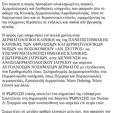
ΑΜΠΕΛΟΚΗΠΟΙ | ΑΥΓΕΡΙΝΟΥ ΓΕΩΡΓΙΑ - doctors4u.gr
Στο ιατρείο η ιατρός προσφέρει ολοκληρωμένες ιατρικές
ΔΕΡΜΑΤΟΛΟΓΟΣ ΑΦΡΟΔΙΣΙΟΛΟΓΟΣ
Δερματολογικές και Αισθητικές υπηρεσίες που αφορούν όλο το
ΑΜΠΕΛΟΚΗΠΟΙ | ΑΥΓΕΡΙΝΟΥ ΓΕΩΡΓΙΑ - doctors4u.gr
φάσμα της Κλινικής Δερματολογίας-Αφροδισιολογίας, τόσο σε
ΔΕΡΜΑΤΟΛΟΓΟΣ ΑΦΡΟΔΙΣΙΟΛΟΓΟΣ
διαγνωστικό όσο και σε θεραπευτικό επίπεδο, εφαρμόζοντας τις
ΑΜΠΕΛΟΚΗΠΟΙ | ΑΥΓΕΡΙΝΟΥ ΓΕΩΡΓΙΑ - doctors4u.gr
πιο σύγχρονες θεραπείες σε ενήλικες και παιδιά από βρεφικής
ΔΕΡΜΑΤΟΛΟΓΟΣ ΑΦΡΟΔΙΣΙΟΛΟΓΟΣ
ηλικίας.
ΑΜΠΕΛΟΚΗΠΟΙ | ΑΥΓΕΡΙΝΟΥ ΓΕΩΡΓΙΑ - doctors4u.gr
ΔΕΡΜΑΤΟΛΟΓΟΣ ΑΦΡΟΔΙΣΙΟΛΟΓΟΣ
Η ιατρός έχει υπηρετήσει επί πολλά χρόνια στην
ΑΜΠΕΛΟΚΗΠΟΙ | ΑΥΓΕΡΙΝΟΥ ΓΕΩΡΓΙΑ - doctors4u.gr
ΔΕΡΜΑΤΟΛΟΓΙΚΗ ΚΛΙΝΙΚΗ της 1ης ΠΑΝΕΠΙΣΤΗΜΙΑΚΗΣ
ΚΛΙΝΙΚΗΣ ΤΩΝ ΑΦΡΟΔΙΣΙΩΝ ΚΑΙ ΔΕΡΜΑΤΟΛΟΓΙΚΩΝ
ΝΟΣΩΝ του ΝΟΣΟΚΟΜΕΙΟΥ «ΑΝ. ΣΥΓΓΡΟΣ» ως
ΥΠΕΥΘΥΝΗ ΠΑΝΕΠΙΣΤΗΜΙΑΚΗΣ ΚΛΙΝΙΚΗΣ-
ΕΞΩΤΕΡΙΚΩΝ ΙΑΤΡΕΙΩΝ, στην ΔΙΕΥΘΥΝΣΗ του
ΑΝΟΣΟΔΕΡΜΑΤΟΛΟΓΙΚΟΥ ΙΑΤΡΕΙΟΥ και ιατρειου
ΑΥΤΟΑΝΟΣΩΝ ΝΟΣΗΜΑΤΩΝ ΔΕΡΜΑΤΟΣ με εξειδίκευση
στα Ερυθηματώδη λύκο, Σκληροδερμία, Δερματομυοσίτιδα, στα
Πομφολυγώδη νοσήματα, όπως Πέμφιγα και Πομφολυγώδες
πεμφιγοειδές, Ερπητοειδή δερματίτιδα- Νόσο Duhring, Νόσο
Grover και άλλα.
Η ΨΩΡΙΑΣΗ επίσης αποτελεί ένα σημαντικό της ενδιαφέρον.
Συνετέλεσε στη δημιουργία του Ιατρείου ΨΩΡΙΑΣΗΣ του Νοσοκ.
Α. Συγγρού και ήταν συνυπεύθυνη του ιατρείου επί σειρά ετών.
Συμμετέχει σε μεγάλο αριθμό κλινικών μελετών, που αφορούν την