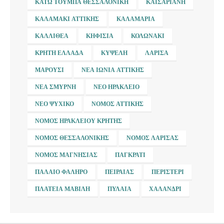
ΚΆΤΩ ΤΟΎΜΠΑ ΘΕΣΣΑΛΟΝΊΚΗ
ΚΑΙΣΑΡΙΑΝΉ
ΚΑΛΑΜΆΚΙ ΑΤΤΙΚΉΣ
ΚΑΛΑΜΑΡΙΆ
ΚΑΛΛΙΘΈΑ
ΚΗΦΙΣΙΆ
ΚΟΛΩΝΆΚΙ
ΚΡΉΤΗ ΕΛΛΆΔΑ
ΚΥΨΈΛΗ
ΛΆΡΙΣΑ
ΜΑΡΟΎΣΙ
ΝΈΑ ΙΩΝΊΑ ΑΤΤΙΚΉΣ
ΝΈΑ ΣΜΎΡΝΗ
ΝΈΟ ΗΡΆΚΛΕΙΟ
ΝΈΟ ΨΥΧΙΚΌ
ΝΟΜΌΣ ΑΤΤΙΚΉΣ
ΝΟΜΌΣ ΗΡΑΚΛΕΊΟΥ ΚΡΉΤΗΣ
ΝΟΜΌΣ ΘΕΣΣΑΛΟΝΊΚΗΣ
ΝΟΜΌΣ ΛΆΡΙΣΑΣ
ΝΟΜΌΣ ΜΑΓΝΗΣΊΑΣ
ΠΑΓΚΡΆΤΙ
ΠΑΛΑΙΌ ΦΆΛΗΡΟ
ΠΕΙΡΑΙΆΣ
ΠΕΡΙΣΤΈΡΙ
ΠΛΑΤΕΊΑ ΜΑΒΊΛΗ
ΠΥΛΑΊΑ
ΧΑΛΆΝΔΡΙ