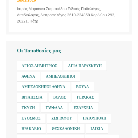
18/02/2019
Ιατρός Μαριάννα Σταματιάδου Ειδικός Παθολόγος,
Λιπιδιολόγος, Διατροφολόγος 2610-224858 Κορίνθου 293,
26221, Πάτρ
Οι Τοποθεσίες μας
ΆΓΙΟΣ ΔΗΜΉΤΡΙΟΣ
ΑΓΊΑ ΠΑΡΑΣΚΕΥΉ
ΑΘΉΝΑ
ΑΜΠΕΛΌΚΗΠΟΙ
ΑΜΠΕΛΌΚΗΠΟΙ ΑΘΉΝΑ
ΒΟΎΛΑ
ΒΡΙΛΉΣΣΙΑ
ΒΌΛΟΣ
ΓΈΡΑΚΑΣ
ΓΚΎΖΗ
ΓΛΥΦΆΔΑ
ΕΞΆΡΧΕΙΑ
ΕΎΟΣΜΟΣ
ΖΩΓΡΆΦΟΥ
ΗΛΙΟΎΠΟΛΗ
ΗΡΆΚΛΕΙΟ
ΘΕΣΣΑΛΟΝΊΚΗ
ΙΛΊΣΙΑ