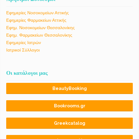
Εφημερίες Νοσοκομείων Αττικής
Εφημερίες Φαρμακείων Αττικής
Εφημ. Νοσοκομείων Θεσσαλονίκης
Εφημ. Φαρμακείων Θεσσαλονίκης
Εφημερίες Ιατρών
Ιατρικοί Σύλλογοι
Οι κατάλογοι μας
BeautyBooking
Bookrooms.gr
Greekcatalog