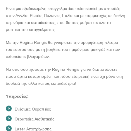
ΔΕΡΜΑΤΟΛΟΓΙΚΗ ΚΛΙΝΙΚΗ ΚΑΛΛΙΘΕΑ | UDERM -
Είναι μια εξειδικευμένη επαγγελματίας extensionist με σπουδές
doctors4u.gr
στην Αγγλία, Ρωσία, Πολωνία, Ιταλία και με συμμετοχές σε διεθνή
ΔΕΡΜΑΤΟΛΟΓΙΚΗ ΚΛΙΝΙΚΗ ΚΑΛΛΙΘΕΑ | UDERM -
σεμινάρια και εκπαιδεύσεις, που θα σας μυήσει σε όλα τα
doctors4u.gr
μυστικά του επαγγέλματος.
ΔΕΡΜΑΤΟΛΟΓΙΚΗ ΚΛΙΝΙΚΗ ΚΑΛΛΙΘΕΑ | UDERM -
Με την Regina Rengis θα γνωρίσετε την ομορφότερη πλευρά
doctors4u.gr
του εαυτού σας με τη βοήθεια του ημιμόνιμου μακιγιάζ και των
ΔΕΡΜΑΤΟΛΟΓΙΚΗ ΚΛΙΝΙΚΗ ΚΑΛΛΙΘΕΑ | UDERM -
extensions βλεφαρίδων.
doctors4u.gr
ΔΕΡΜΑΤΟΛΟΓΙΚΗ ΚΛΙΝΙΚΗ ΚΑΛΛΙΘΕΑ | UDERM -
Να σας συστήσουμε την Regina Rengis για να διαπιστώσετε
doctors4u.gr
πόσο άρτια καταρτισμένη και πόσο εξαιρετική είναι όχι μόνο στη
δουλειά της αλλά και ως εκπαιδεύτρια!
ΔΕΡΜΑΤΟΛΟΓΙΚΗ ΚΛΙΝΙΚΗ ΚΑΛΛΙΘΕΑ | UDERM -
doctors4u.gr
Υπηρεσίες:
ΔΕΡΜΑΤΟΛΟΓΙΚΗ ΚΛΙΝΙΚΗ ΚΑΛΛΙΘΕΑ | UDERM -
doctors4u.gr
Ενέσιμες Θεραπείες
ΔΕΡΜΑΤΟΛΟΓΙΚΗ ΚΛΙΝΙΚΗ ΚΑΛΛΙΘΕΑ | UDERM -
Θεραπείες Αισθητικής
doctors4u.gr
Laser Αποτρίχωσης