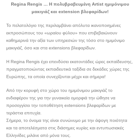
Regina Rengis … H πολυβραβευμένη Artist ημιμόνιμου
ΔΕΡΜΑΤΟΛΟΓΙΚΗ ΚΛΙΝΙΚΗ ΚΑΛΛΙΘΕΑ | UDERM -
μακιγιάζ και extension βλεφαρίδων!
doctors4u.gr
ΔΕΡΜΑΤΟΛΟΓΙΚΗ ΚΛΙΝΙΚΗ ΚΑΛΛΙΘΕΑ | UDERM -
Το πελατολόγιο της περιλαμβάνει απόλυτα ικανοποιημένες
doctors4u.gr
εκπροσώπους του «ωραίου φύλου» που επιβεβαιώνουν
καθημερινά την αξία των υπηρεσιών της τόσο στο ημιμόνιμο
ΔΕΡΜΑΤΟΛΟΓΙΚΗ ΚΛΙΝΙΚΗ ΚΑΛΛΙΘΕΑ | UDERM -
μακιγιάζ, όσο και στα extensions βλεφαρίδων.
doctors4u.gr
ΔΕΡΜΑΤΟΛΟΓΙΚΗ ΚΛΙΝΙΚΗ ΚΑΛΛΙΘΕΑ | UDERM -
Η Regina Rengis έχει επενδύσει εκατοντάδες ώρες εκπαίδευσης,
doctors4u.gr
πραγματοποιώντας εκπαιδευτικά ταξίδια σε δεκάδες χώρες της
ΔΕΡΜΑΤΟΛΟΓΙΚΗ ΚΛΙΝΙΚΗ ΚΑΛΛΙΘΕΑ | UDERM -
Ευρώπης, τα οποία συνεχίζονται μέχρι και σήμερα!
doctors4u.gr
Από την κορυφή στο χώρο του ημιμόνιμου μακιγιάζ το
ΔΕΡΜΑΤΟΛΟΓΙΚΗ ΚΛΙΝΙΚΗ ΚΑΛΛΙΘΕΑ | UDERM -
ενδιαφέρον της για την γυναικεία ομορφιά την ώθησε να
doctors4u.gr
προσεγγίσει την τοποθέτηση extensions βλεφαρίδων με
ΔΕΡΜΑΤΟΛΟΓΙΚΗ ΚΛΙΝΙΚΗ ΚΑΛΛΙΘΕΑ | UDERM -
τεράστια επιτυχία.
doctors4u.gr
Σήμερα, το όνομα της είναι συνώνυμο με την άψογη ποιότητα
ΔΕΡΜΑΤΟΛΟΓΙΚΗ ΚΛΙΝΙΚΗ ΚΑΛΛΙΘΕΑ | UDERM -
και τα αποτελέσματα στις διάσημες κυρίες και εντυπωσιακές
doctors4u.gr
Ελληνίδες μιλάνε από μόνα τους.