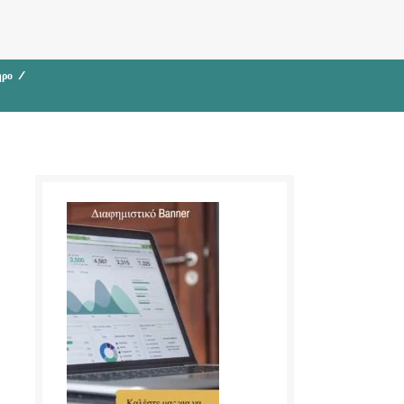
ηρο
/