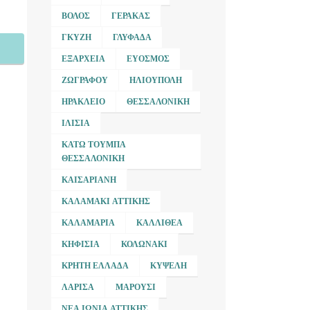
ΒΌΛΟΣ
ΓΈΡΑΚΑΣ
ΓΚΎΖΗ
ΓΛΥΦΆΔΑ
ΕΞΆΡΧΕΙΑ
ΕΎΟΣΜΟΣ
ΖΩΓΡΆΦΟΥ
ΗΛΙΟΎΠΟΛΗ
ΗΡΆΚΛΕΙΟ
ΘΕΣΣΑΛΟΝΊΚΗ
ΙΛΊΣΙΑ
ΚΆΤΩ ΤΟΎΜΠΑ
ΘΕΣΣΑΛΟΝΊΚΗ
ΚΑΙΣΑΡΙΑΝΉ
ΚΑΛΑΜΆΚΙ ΑΤΤΙΚΉΣ
ΚΑΛΑΜΑΡΙΆ
ΚΑΛΛΙΘΈΑ
ΚΗΦΙΣΙΆ
ΚΟΛΩΝΆΚΙ
ΚΡΉΤΗ ΕΛΛΆΔΑ
ΚΥΨΈΛΗ
ΛΆΡΙΣΑ
ΜΑΡΟΎΣΙ
ΝΈΑ ΙΩΝΊΑ ΑΤΤΙΚΉΣ