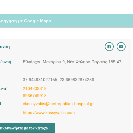
λοήγηση με Google Maps
θυνση
ύθυνσή
Εθνάρχου Μακαρίου 9, Νέο Φάληρο Πειραιάς 185 47
37.944931027155, 23.669832874256
ωνο:
2104809319
6936749918
l:
ckossyvakis@metropolitan-hospital.gr
https://www.kossyvakis.com
ικοινωνήστε με τον κάτοχο