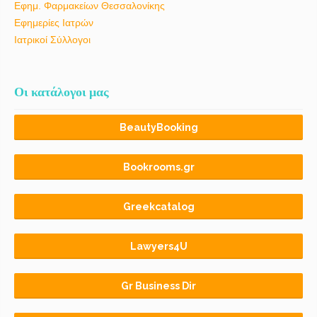
Εφημ. Φαρμακείων Θεσσαλονίκης
Εφημερίες Ιατρών
Ιατρικοί Σύλλογοι
Οι κατάλογοι μας
BeautyBooking
Bookrooms.gr
Greekcatalog
Lawyers4U
Gr Business Dir