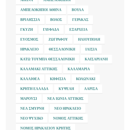
ΑΜΠΕΛΌΚΗΠΟΙ ΑΘΉΝΑ
ΒΟΎΛΑ
ΒΡΙΛΉΣΣΙΑ
ΒΌΛΟΣ
ΓΈΡΑΚΑΣ
ΓΚΎΖΗ
ΓΛΥΦΆΔΑ
ΕΞΆΡΧΕΙΑ
ΕΎΟΣΜΟΣ
ΖΩΓΡΆΦΟΥ
ΗΛΙΟΎΠΟΛΗ
ΗΡΆΚΛΕΙΟ
ΘΕΣΣΑΛΟΝΊΚΗ
ΙΛΊΣΙΑ
ΚΆΤΩ ΤΟΎΜΠΑ ΘΕΣΣΑΛΟΝΊΚΗ
ΚΑΙΣΑΡΙΑΝΉ
ΚΑΛΑΜΆΚΙ ΑΤΤΙΚΉΣ
ΚΑΛΑΜΑΡΙΆ
ΚΑΛΛΙΘΈΑ
ΚΗΦΙΣΙΆ
ΚΟΛΩΝΆΚΙ
ΚΡΉΤΗ ΕΛΛΆΔΑ
ΚΥΨΈΛΗ
ΛΆΡΙΣΑ
ΜΑΡΟΎΣΙ
ΝΈΑ ΙΩΝΊΑ ΑΤΤΙΚΉΣ
ΝΈΑ ΣΜΎΡΝΗ
ΝΈΟ ΗΡΆΚΛΕΙΟ
ΝΈΟ ΨΥΧΙΚΌ
ΝΟΜΌΣ ΑΤΤΙΚΉΣ
ΝΟΜΌΣ ΗΡΑΚΛΕΊΟΥ ΚΡΉΤΗΣ