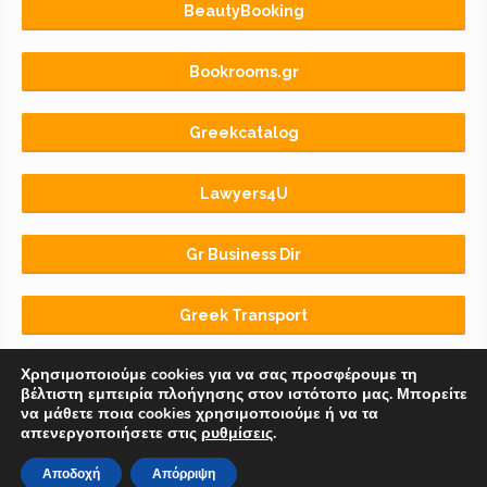
BeautyBooking
Bookrooms.gr
Greekcatalog
Lawyers4U
Gr Business Dir
Greek Transport
Χρησιμοποιούμε cookies για να σας προσφέρουμε τη
βέλτιστη εμπειρία πλοήγησης στον ιστότοπο μας. Μπορείτε
να μάθετε ποια cookies χρησιμοποιούμε ή να τα
απενεργοποιήσετε στις
ρυθμίσεις
.
Αρχική
BLOG
ΟΡΟΙ ΧΡΗΣΗΣ
Αποδοχή
Απόρριψη
© 2018-2026 Copyright by
Euro-Telecommerce IKE
.
All rights reserved.