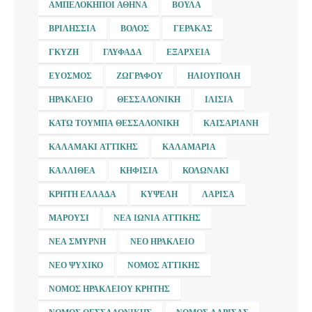
ΑΜΠΕΛΌΚΗΠΟΙ ΑΘΉΝΑ
ΒΟΎΛΑ
ΒΡΙΛΉΣΣΙΑ
ΒΌΛΟΣ
ΓΈΡΑΚΑΣ
ΓΚΎΖΗ
ΓΛΥΦΆΔΑ
ΕΞΆΡΧΕΙΑ
ΕΎΟΣΜΟΣ
ΖΩΓΡΆΦΟΥ
ΗΛΙΟΎΠΟΛΗ
ΗΡΆΚΛΕΙΟ
ΘΕΣΣΑΛΟΝΊΚΗ
ΙΛΊΣΙΑ
ΚΆΤΩ ΤΟΎΜΠΑ ΘΕΣΣΑΛΟΝΊΚΗ
ΚΑΙΣΑΡΙΑΝΉ
ΚΑΛΑΜΆΚΙ ΑΤΤΙΚΉΣ
ΚΑΛΑΜΑΡΙΆ
ΚΑΛΛΙΘΈΑ
ΚΗΦΙΣΙΆ
ΚΟΛΩΝΆΚΙ
ΚΡΉΤΗ ΕΛΛΆΔΑ
ΚΥΨΈΛΗ
ΛΆΡΙΣΑ
ΜΑΡΟΎΣΙ
ΝΈΑ ΙΩΝΊΑ ΑΤΤΙΚΉΣ
ΝΈΑ ΣΜΎΡΝΗ
ΝΈΟ ΗΡΆΚΛΕΙΟ
ΝΈΟ ΨΥΧΙΚΌ
ΝΟΜΌΣ ΑΤΤΙΚΉΣ
ΝΟΜΌΣ ΗΡΑΚΛΕΊΟΥ ΚΡΉΤΗΣ