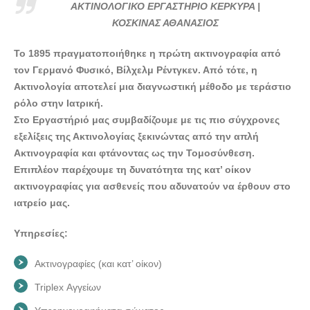
ΑΘΑΝΑΣΙΟΣ - doctors4u.gr
ΑΚΤΙΝΟΛΟΓΙΚΟ ΕΡΓΑΣΤΗΡΙΟ ΚΕΡΚΥΡΑ |
ΑΚΤΙΝΟΛΟΓΙΚΟ ΕΡΓΑΣΤΗΡΙΟ ΚΕΡΚΥΡΑ | ΚΟΣΚΙΝΑΣ
ΚΟΣΚΙΝΑΣ ΑΘΑΝΑΣΙΟΣ
ΑΘΑΝΑΣΙΟΣ - doctors4u.gr
Το 1895 πραγματοποιήθηκε η πρώτη ακτινογραφία από
ΑΚΤΙΝΟΛΟΓΙΚΟ ΕΡΓΑΣΤΗΡΙΟ ΚΕΡΚΥΡΑ | ΚΟΣΚΙΝΑΣ
τον Γερμανό Φυσικό, Βίλχελμ Ρέντγκεν. Από τότε, η
ΑΘΑΝΑΣΙΟΣ - doctors4u.gr
Ακτινολογία αποτελεί μια διαγνωστική μέθοδο με τεράστιο
ΑΚΤΙΝΟΛΟΓΙΚΟ ΕΡΓΑΣΤΗΡΙΟ ΚΕΡΚΥΡΑ | ΚΟΣΚΙΝΑΣ
ρόλο στην Ιατρική.
ΑΘΑΝΑΣΙΟΣ - doctors4u.gr
Στο Εργαστήριό μας συμβαδίζουμε με τις πιο σύγχρονες
εξελίξεις της Ακτινολογίας ξεκινώντας από την απλή
ΑΚΤΙΝΟΛΟΓΙΚΟ ΕΡΓΑΣΤΗΡΙΟ ΚΕΡΚΥΡΑ | ΚΟΣΚΙΝΑΣ
Ακτινογραφία και φτάνοντας ως την Τομοσύνθεση.
ΑΘΑΝΑΣΙΟΣ - doctors4u.gr
Επιπλέον παρέχουμε τη δυνατότητα της κατ’ οίκον
ΑΚΤΙΝΟΛΟΓΙΚΟ ΕΡΓΑΣΤΗΡΙΟ ΚΕΡΚΥΡΑ | ΚΟΣΚΙΝΑΣ
ακτινογραφίας για ασθενείς που αδυνατούν να έρθουν στο
ΑΘΑΝΑΣΙΟΣ - doctors4u.gr
ιατρείο μας.
ΑΚΤΙΝΟΛΟΓΙΚΟ ΕΡΓΑΣΤΗΡΙΟ ΚΕΡΚΥΡΑ | ΚΟΣΚΙΝΑΣ
ΑΘΑΝΑΣΙΟΣ - doctors4u.gr
Υπηρεσίες:
ΑΚΤΙΝΟΛΟΓΙΚΟ ΕΡΓΑΣΤΗΡΙΟ ΚΕΡΚΥΡΑ | ΚΟΣΚΙΝΑΣ
Ακτινογραφίες (και κατ’ οίκον)
ΑΘΑΝΑΣΙΟΣ - doctors4u.gr
Triplex Αγγείων
ΑΚΤΙΝΟΛΟΓΙΚΟ ΕΡΓΑΣΤΗΡΙΟ ΚΕΡΚΥΡΑ | ΚΟΣΚΙΝΑΣ
ΑΘΑΝΑΣΙΟΣ - doctors4u.gr