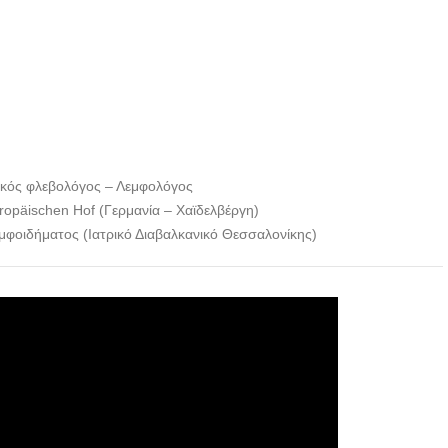
ικός φλεβολόγος – Λεμφολόγος
uropäischen Hof (Γερμανία – Χαϊδελβέργη)
μφοιδήματος (Ιατρικό Διαβαλκανικό Θεσσαλονίκης)