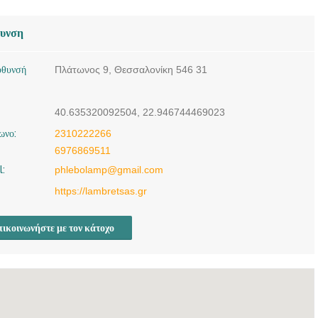
θυνση
ύθυνσή
Πλάτωνος 9, Θεσσαλονίκη 546 31
40.635320092504, 22.946744469023
ωνο:
2310222266
6976869511
l:
phlebolamp@gmail.com
https://lambretsas.gr
ικοινωνήστε με τον κάτοχο