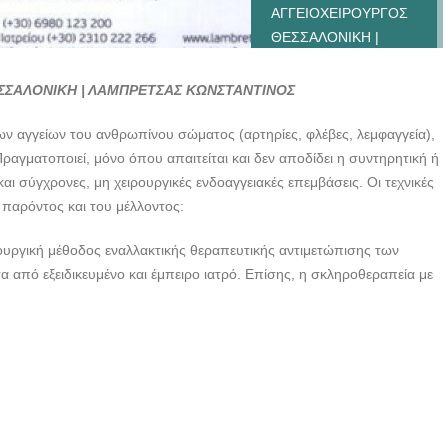
ΑΓΓΕΙΟΧΕΙΡΟΥΡΓΟΣ
ΘΕΣΣΑΛΟΝΙΚΗ |
ΛΑΜΠΡΕΤΣΑΣ
ΚΩΝΣΤΑΝΤΙΝΟΣ---
ΣΣΑΛΟΝΙΚΗ | ΛΑΜΠΡΕΤΣΑΣ ΚΩΝΣΤΑΝΤΙΝΟΣ
doctors4u.gr
ων αγγείων του ανθρωπίνου σώματος (αρτηρίες, φλέβες, λεμφαγγεία),
ΑΓΓΕΙΟΧΕΙΡΟΥΡΓΟΣ
Πραγματοποιεί, μόνο όπου απαιτείται και δεν αποδίδει η συντηρητική ή
ΘΕΣΣΑΛΟΝΙΚΗ |
αι σύγχρονες, μη χειρουργικές ενδοαγγειακές επεμβάσεις. Οι τεχνικές
ΛΑΜΠΡΕΤΣΑΣ
υ παρόντος και του μέλλοντος:
ΚΩΝΣΤΑΝΤΙΝΟΣ---
doctors4u.gr
ρουργική μέθοδος εναλλακτικής θεραπευτικής αντιμετώπισης των
ΑΓΓΕΙΟΧΕΙΡΟΥΡΓΟΣ
α από εξειδικευμένο και έμπειρο ιατρό. Επίσης, η σκληροθεραπεία με
ΘΕΣΣΑΛΟΝΙΚΗ |
ΛΑΜΠΡΕΤΣΑΣ
ΚΩΝΣΤΑΝΤΙΝΟΣ---
doctors4u.gr