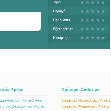
Τιμές
Περιοχή
Προσωπικό
Εξυπηρέτηση
Κατάρτηση
υταία Άρθρα
Χρήσιμοι Σύνδεσμοι
Εμμηνόπαυση και απόλαυση
Εφημερίες Νοσοκομείων Αττική
στο σεξ-Δικαίωμα για όλες τις
Εφημερίες Φαρμακείων Αττικής