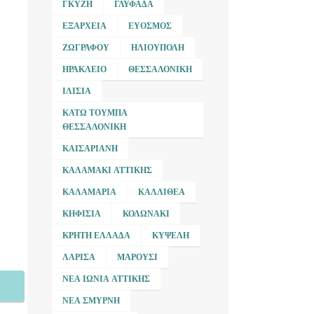
ΓΚΎΖΗ
ΓΛΥΦΆΔΑ
ΕΞΆΡΧΕΙΑ
ΕΎΟΣΜΟΣ
ΖΩΓΡΆΦΟΥ
ΗΛΙΟΎΠΟΛΗ
ΗΡΆΚΛΕΙΟ
ΘΕΣΣΑΛΟΝΊΚΗ
ΙΛΊΣΙΑ
ΚΆΤΩ ΤΟΎΜΠΑ
ΘΕΣΣΑΛΟΝΊΚΗ
ΚΑΙΣΑΡΙΑΝΉ
ΚΑΛΑΜΆΚΙ ΑΤΤΙΚΉΣ
ΚΑΛΑΜΑΡΙΆ
ΚΑΛΛΙΘΈΑ
ΚΗΦΙΣΙΆ
ΚΟΛΩΝΆΚΙ
ΚΡΉΤΗ ΕΛΛΆΔΑ
ΚΥΨΈΛΗ
ΛΆΡΙΣΑ
ΜΑΡΟΎΣΙ
ΝΈΑ ΙΩΝΊΑ ΑΤΤΙΚΉΣ
ΝΈΑ ΣΜΎΡΝΗ