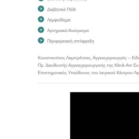
Διαβητικό Πόδι
Λεμφοίδημα
Αρτηριακό Ανεύρισμα
Περιφερειακή απόφραξη
Κωνσταντίνος Λαμπρέτσας, Αγγειοχειρουργός – Ειδ
Πρ. Διευθυντής Αγγειοχειρουργικής της Klinik Am E
Επιστημονικός Υπεύθυνος του Ιατρικού Κέντρου Λε