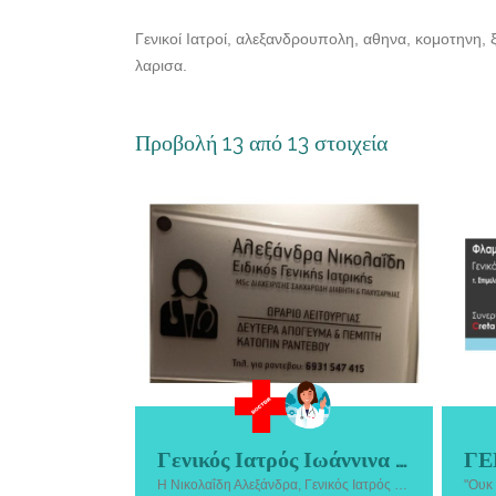
Γενικοί Ιατροί, αλεξανδρουπολη, αθηνα, κομοτηνη, ξ
λαρισα.
Προβολή 13 από 13 στοιχεία
Γενικός Ιατρός Ιωάννινα | Νικολαΐδη Αλεξάνδρα
Γενικός Ιατρός Ιωάννινα | Νικολαΐδη
Γ
Η Νικολαΐδη Αλεξάνδρα, Γενικός Ιατρός στα Ιωάννινα, παρέχει ολοκληρωμένες υπηρεσίες πρωτοβάθμιας φροντίδας υγείας με υπευθυνότητα και επιστημονική συνέπεια.
Αλεξάνδρα. Η Νικολαΐδη Αλεξάνδρα,
ΚΡΗ