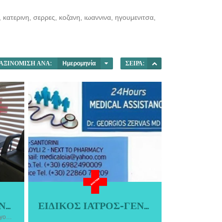
 κατερινη, σερρες, κοζανη, ιωαννινα, ηγουμενιτσα,
ΑΞΙΝΌΜΙΣΗ ΑΝΆ:
Ημερομηνία
ΣΕΙΡΆ:
ΓΕΝΙΚΟΣ ΙΑΤΡΟΣ ΣΙΝΔΟΣ ΘΕΣΣΑΛΟΝΙΚΗΣ | ΑΝΑΣΤΑΣΙΑ ΜΑΡΙΝΑ ΚΕΜΕΡΙΔΟΥ
ΕΙΔΙΚΟΣ ΙΑΤΡΟΣ-ΓΕΝΙΚΗΣ ΟΙΚΟΓΕΝΕΙΑΚΗΣ ΙΑΤΡΙΚΗΣ | ΖΕΡΒΑΣ ΓΕΩΡΓΙΟΣ | ΣΑΝΤΟΡΙΝΗ ΟΙΑ
Ο Γεώργιος Ζέρβας είναι ειδικός Ιατρός
Πραγματοποιείται ηλεκτρονική συνταγογράφηση, έκδοση παραπεμπτικών & ιατρικών βεβαιώσεων
ΙΝΑ
στη Γενική-Οικογενειακή ιατρική με