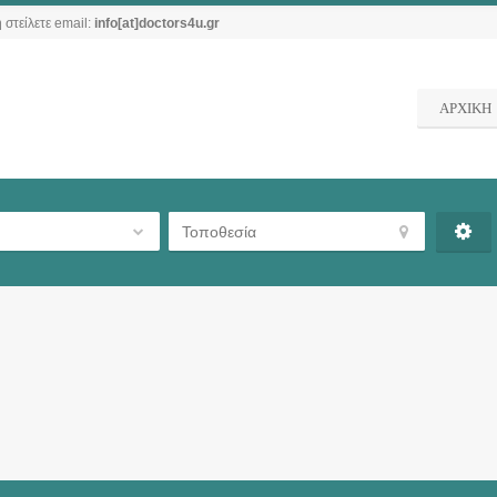
 στείλετε email:
info[at]doctors4u.gr
ΑΡΧΙΚΗ