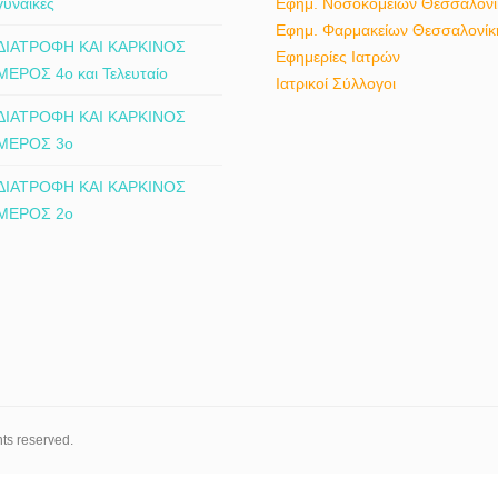
γυναίκες
Εφημ. Νοσοκομείων Θεσσαλονί
παθήσεις και ασθένειες, Εφαρμο
Εφημ. Φαρμακείων Θεσσαλονίκ
ενναλακτικών θεραπειών: για τη δι
ΔΙΑΤΡΟΦΗ ΚΑΙ ΚΑΡΚΙΝΟΣ
Εφημερίες Ιατρών
καπνίσματος, κοσμητικής ιατρικ
ΜΕΡΟΣ 4ο και Τελευταίο
Ιατρικοί Σύλλογοι
ΔΙΑΤΡΟΦΗ ΚΑΙ ΚΑΡΚΙΝΟΣ
ΜΕΡΟΣ 3ο
ΔΙΑΤΡΟΦΗ ΚΑΙ ΚΑΡΚΙΝΟΣ
ΜΕΡΟΣ 2ο
hts reserved.