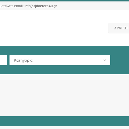
 στείλετε email:
info[at]doctors4u.gr
ΑΡΧΙΚΗ
Κατηγορία