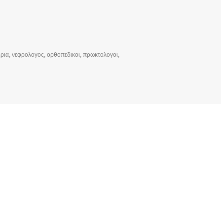
ρια, νεφρολογος, ορθοπεδικοι, πρωκτολογοι,
νεφρολογος, ορθοπεδικοι, πρωκτολογοι, ωτορινολαρυγγολογοι,
υργοί, ορθοπαιδικοί, ΩΡΛ, ενδοκρινολογοι, γναθοχειρουργος ,
 αφροδισιολογοι, διαγνωστικά κέντρα, ιδιωτικά νοσοκομεία,