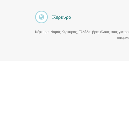
Κέρκυρα
Κέρκυρα, Νομός Κερκύρας, Ελλάδα, βρες όλους τους γιατρού
ωτορινο
Νομός Κερκύρας, Ελλάδα, βρες όλους τους γιατρούς, γι
γιατροι εοπυυ, γαστρεντερολογοι, οφθαλμιατροι, διαγνωσ
δερματολογοι, αγγειοχειρουργοι, μικροβιλογοι, μικροβιο
ασθενοφόρα, κεντρα αποκαταστασης, εοππυ, αισθητικη οδ
Προβολή 15 από 15 στοιχεία
ΜΠΑΡΈΤΑ