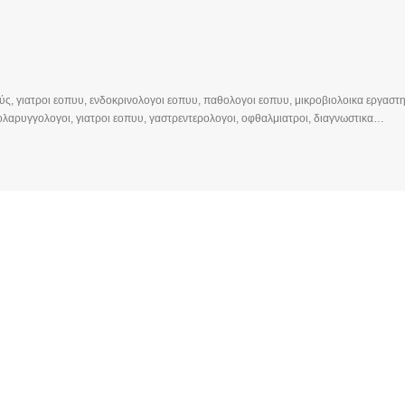
ς, γιατροι εοπυυ, ενδοκρινολογοι εοπυυ, παθολογοι εοπυυ, μικροβιολοικα εργαστη
λαρυγγολογοι, γιατροι εοπυυ, γαστρεντερολογοι, οφθαλμιατροι, διαγνωστικα…
ατροι εοπυυ, ενδοκρινολογοι εοπυυ, παθολογοι εοπυυ, μικροβιολοικα εργαστηρια, 
τικα κεντρα, παθολόγοι, καρδιολόγοι, ψυχίατροι, γυναικολόγοι, οδοντίατροι, χειρο
λογικα κεντρα, δερματολόγοι, αθληιατροι, οφθαλμιατροι, μαιευτηρες, διατροφολογοι,
οντιατρικη, φυσίατροι, χειρουργοί, ψυχολόγοι
 ΦΊΛΤΡΩΝ