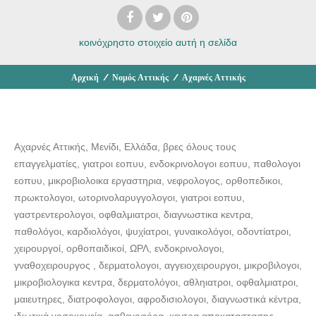
κοινόχρηστο στοιχείο
αυτή η σελίδα
Αρχική
/
Νομός Αττικής
/
Αχαρνές Αττικής
Αχαρνές Αττικής, Μενίδι, Ελλάδα, βρες όλους τους
επαγγελματίες, γιατροι εοπυυ, ενδοκρινολογοι εοπυυ, παθολογοι
εοπυυ, μικροβιολοικα εργαστηρια, νεφρολογος, ορθοπεδικοι,
πρωκτολογοι, ωτορινολαρυγγολογοι, γιατροι εοπυυ,
γαστρεντερολογοι, οφθαλμιατροι, διαγνωστικα κεντρα,
παθολόγοι, καρδιολόγοι, ψυχίατροι, γυναικολόγοι, οδοντίατροι,
χειρουργοί, ορθοπαιδικοί, ΩΡΛ, ενδοκρινολογοι,
γναθοχειρουργος , δερματολογοι, αγγειοχειρουργοι, μικροβιλογοι,
μικροβιολογικα κεντρα, δερματολόγοι, αθληιατροι, οφθαλμιατροι,
μαιευτηρες, διατροφολογοι, αφροδισιολογοι, διαγνωστικά κέντρα,
ιδιωτικά νοσοκομεία, ασθενοφόρα, κεντρα αποκαταστασης,