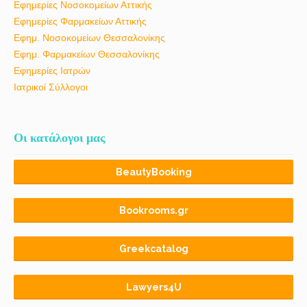
Εφημερίες Νοσοκομείων Αττικής
Εφημερίες Φαρμακείων Αττικής
Εφημ. Νοσοκομείων Θεσσαλονίκης
Εφημ. Φαρμακείων Θεσσαλονίκης
Εφημερίες Ιατρών
Ιατρικοί Σύλλογοι
Οι κατάλογοι μας
BeautyBooking
Bookrooms.gr
Greekcatalog
Lawyers4U