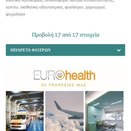
εοππυ, αισθητικη οδοντιατρικη, φυσίατροι, χειρουργοί,
ψυχολόγοι
Προβολή 17 από 17 στοιχεία
ΜΠΑΡΈΤΑ ΦΊΛΤΡΩΝ