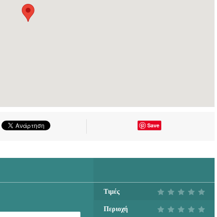
Save
Τιμές
Περιοχή