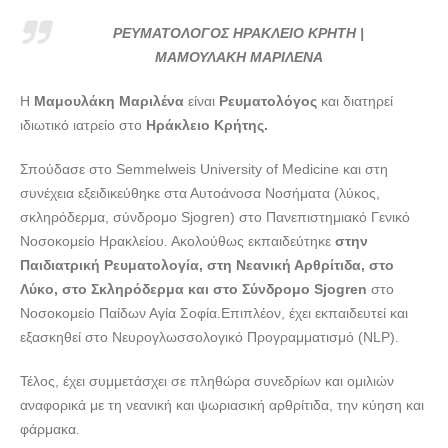
ΡΕΥΜΑΤΟΛΟΓΟΣ ΗΡΑΚΛΕΙΟ ΚΡΗΤΗ | ΜΑΜΟΥΛΑΚΗ
ΜΑΡΙΛΕΝΑ --- doctors4u.gr
ΡΕΥΜΑΤΟΛΟΓΟΣ ΗΡΑΚΛΕΙΟ ΚΡΗΤΗ |
ΡΕΥΜΑΤΟΛΟΓΟΣ ΗΡΑΚΛΕΙΟ ΚΡΗΤΗ | ΜΑΜΟΥΛΑΚΗ
ΜΑΜΟΥΛΑΚΗ ΜΑΡΙΛΕΝΑ
ΜΑΡΙΛΕΝΑ --- doctors4u.gr
Η
Μαμουλάκη Μαριλένα
είναι
Ρευματολόγος
και διατηρεί
ΡΕΥΜΑΤΟΛΟΓΟΣ ΗΡΑΚΛΕΙΟ ΚΡΗΤΗ | ΜΑΜΟΥΛΑΚΗ
ιδιωτικό ιατρείο στο
Ηράκλειο Κρήτης.
ΜΑΡΙΛΕΝΑ --- doctors4u.gr
ΡΕΥΜΑΤΟΛΟΓΟΣ ΗΡΑΚΛΕΙΟ ΚΡΗΤΗ | ΜΑΜΟΥΛΑΚΗ
Σπούδασε στο Semmelweis University of Medicine και στη
ΜΑΡΙΛΕΝΑ --- doctors4u.gr
συνέχεια εξειδικεύθηκε στα Αυτοάνοσα Νοσήματα (λύκος,
σκληρόδερμα, σύνδρομο Sjogren) στο Πανεπιστημιακό Γενικό
Νοσοκομείο Ηρακλείου. Ακολούθως εκπαιδεύτηκε
στην
Παιδιατρική Ρευματολογία, στη Νεανική Αρθρίτιδα, στο
Λύκο, στο Σκληρόδερμα και στο Σύνδρομο Sjogren
στο
Νοσοκομείο Παίδων Αγία Σοφία.Επιπλέον, έχει εκπαιδευτεί και
εξασκηθεί στο Νευρογλωσσολογικό Προγραμματισμό (NLP).
Τέλος, έχει συμμετάσχει σε πληθώρα συνεδρίων και ομιλιών
αναφορικά με τη νεανική και ψωριασική αρθρίτιδα, την κύηση και
φάρμακα.