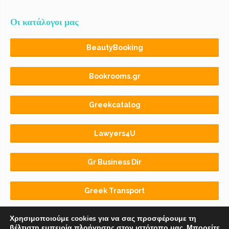
Οι κατάλογοι μας
BeautyBooking
Bookrooms.gr
Greekcatalog
Lawyers4U
Gr Business Dir
Greek Transport
Χρησιμοποιούμε cookies για να σας προσφέρουμε τη
βέλτιστη εμπειρία πλοήγησης στον ιστότοπο μας. Μπορείτε