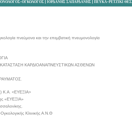
ΝΟΛΟΓΟΣ-ΟΓΚΟΛΟΓΟΣ | ΙΟΡΔΑΝΗΣ ΣΑΠΑΡΔΑΝΗΣ | ΠΕΥΚΑ-ΡΕΤΖΙΚΙ ΘΕ
γκολογία πνεύμονα και την επεμβατική πνευμονολογία
ΟΓΙΑ
ΠΟΚΑΤΑΣΤΑΣΗ ΚΑΡΔΙΟΑΝΑΠΝΕΥΣΤΙΚΩΝ ΑΣΘΕΝΩΝ
ΡΑΥΜΑΤΟΣ.
 Κ.Α. <ΕΥΕΞΙΑ>
ης «ΕΥΕΞΙΑ»
σσαλονίκης.
κολογικής Κλινικής Α.Ν.Θ