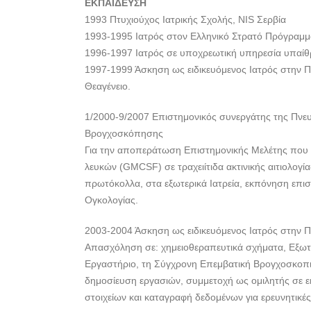
ΕΚΠΑΙΔΕΥΣΗ
1993 Πτυχιούχος Ιατρικής Σχολής, ΝΙS Σερβία
1993-1995 Ιατρός στον Ελληνικό Στρατό Πρόγραμμ
1996-1997 Ιατρός σε υποχρεωτική υπηρεσία υπαίθ
1997-1999 Άσκηση ως ειδικευόμενος Ιατρός στην Π
Θεαγένειο.
1/2000-9/2007 Επιστημονικός συνεργάτης της Πνευ
Βρογχοσκόπησης
Για την αποπεράτωση Επιστημονικής Μελέτης που 
λευκών (GMCSF) σε τραχειίτιδα ακτινικής αιτιολογία
πρωτόκολλα, στα εξωτερικά Ιατρεία, εκπόνηση επι
Ογκολογίας.
2003-2004 Άσκηση ως ειδικευόμενος Ιατρός στην 
Απασχόληση σε: χημειοθεραπευτικά σχήματα, Εξωτερ
Εργαστήριο, τη Σύγχρονη Επεμβατική Βρογχοσκοπικ
δημοσίευση εργασιών, συμμετοχή ως ομιλητής σε ε
στοιχείων και καταγραφή δεδομένων για ερευνητικές