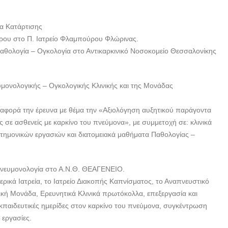
α Κατάρτισης
ρου στο Π. Ιατρείο Φλαμπούρου Φλώρινας.
αθολογία – Ογκολογία στο Αντικαρκινικό Νοσοκομείο Θεσσαλονίκης
μονολογικής – Ογκολογικής Κλινικής και της Μονάδας
αφορά την έρευνα με θέμα την «Αξιολόγηση αυξητικού παράγοντα
ς σε ασθενείς με καρκίνο του πνεύμονα», με συμμετοχή σε: κλινικά
στημονικών εργασιών και διατομειακά μαθήματα Παθολογίας –
Πνευμονολογία στο Α.Ν.Θ. ΘΕΑΓΕΝΕΙΟ.
ικά Ιατρεία, το Ιατρείο Διακοπής Καπνίσματος, το Αναπνευστικό
ή Μονάδα, Ερευνητικά Κλινικά πρωτόκολλα, επεξεργασία και
κπαιδευτικές ημερίδες στον καρκίνο του πνεύμονα, συγκέντρωση
 εργασίες.