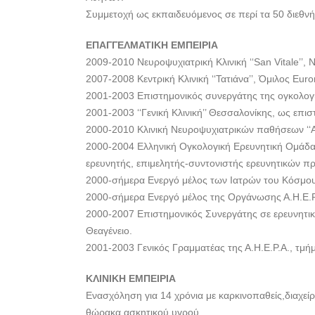
Συμμετοχή ως εκπαιδευόμενος σε περί τα 50 διεθνή 
ΕΠΑΓΓΕΛΜΑΤΙΚΗ ΕΜΠΕΙΡΙΑ
2009-2010 Νευροψυχιατρική Κλινική ‘‘San Vitale’’, 
2007-2008 Κεντρική Κλινική ‘‘Τατιάνα’’, Όμιλος Eu
2001-2003 Επιστημονικός συνεργάτης της ογκολογικ
2001-2003 ‘‘Γενική Κλινική’’ Θεσσαλονίκης, ως επι
2000-2010 Κλινική Νευροψυχιατρικών παθήσεων ‘‘
2000-2004 Ελληνική Ογκολογική Ερευνητική Ομάδα
ερευνητής, επιμελητής-συντονιστής ερευνητικών 
2000-σήμερα Ενεργό μέλος των Ιατρών του Κόσμου
2000-σήμερα Ενεργό μέλος της Οργάνωσης Α.Η.Ε.Ρ.Α
2000-2007 Επιστημονικός Συνεργάτης σε ερευνητικ
Θεαγένειο.
2001-2003 Γενικός Γραμματέας της Α.Η.Ε.Ρ.Α., τμή
ΚΛΙΝΙΚΗ ΕΜΠΕΙΡΙΑ
Eνασχόληση για 14 χρόνια με καρκινοπαθείς,διαχε
θώρακα,ασκητικού υγρού.