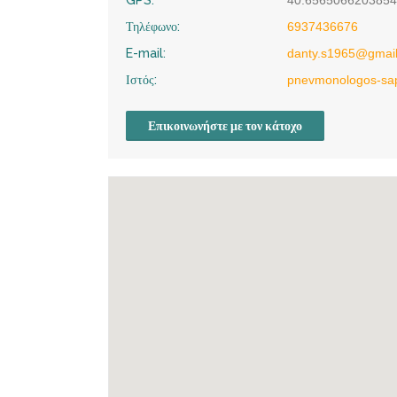
GPS:
40.6565066203854
Τηλέφωνο:
6937436676
E-mail:
danty.s1965@gmai
Ιστός:
pnevmonologos-sap
Επικοινωνήστε με τον κάτοχο