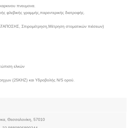
ρκινου πνευμονα.
κής φλεβικής γραμμής,παρεντερικής διατροφής.
ΟΣΗΣ, Σπιρομέτρηση,Μέτρηση στοματικών πιέσεων)
ετώπιση ελκών
ερηχων (25ΚΗΖ) και Υδροβολής N/S ορού.
κα, Θεσσαλονίκη, 57010