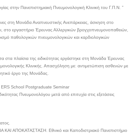
ίας στην Πανεπιστημιακή Πνευμονολογική Κλινική του Γ.Π.Ν. ”
μήνες στη Μονάδα Αναπνευστικής Ανεπάρκειας, άσκηση στο
ι, στο εργαστήριο Έρευνας Αλλεργικών βρογχοπνευμονοπαθειών,
ρισμό παθολογικών πνευμονολογικών και καρδιολογικών
α στα πλαίσια της ειδικότητας εργάστηκε στη Μονάδα Έρευνας
ονολογικής Κλινικής. Απασχόληση με: αντιμετώπιση ασθενών με
νητικό έργο της Μονάδας.
’ ERS School Postgraduate Seminar
δικότητας Πνευμονολόγου μετά από επιτυχία στις εξετάσεις
ατος.
Α ΚΑΙ ΑΠΟΚΑΤΑΣΤΑΣΗ. Εθνικό και Καποδιστριακό Πανεπιστήμιο