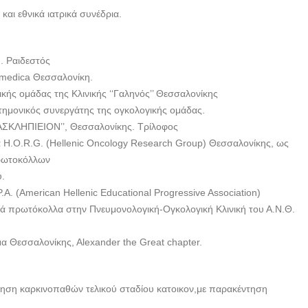
και εθνικά ιατρικά συνέδρια.
Ν. Ραιδεστός
romedica Θεσσαλονίκη.
ής ομάδας της Κλινικής ‘‘Γαληνός’’ Θεσσαλονίκης
στημονικός συνεργάτης της ογκολογικής ομάδας.
ΑΣΚΛΗΠΙΕΙΟΝ’’, Θεσσαλονίκης. Τρίλοφος
 Η.O.R.G. (Hellenic Oncology Research Group) Θεσσαλονίκης, ως
πρωτοκόλλων
.
. (American Hellenic Educational Progressive Association)
ά πρωτόκολλα στην Πνευμονολογική-Ογκολογική Κλινική του Α.Ν.Θ.
μα Θεσσαλονίκης, Αlexander the Great chapter.
ίρηση καρκινοπαθών τελικού σταδίου κατοικον,με παρακέντηση