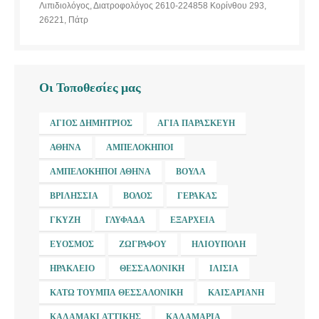
Λιπιδιολόγος, Διατροφολόγος 2610-224858 Κορίνθου 293,
26221, Πάτρ
Οι Τοποθεσίες μας
ΆΓΙΟΣ ΔΗΜΉΤΡΙΟΣ
ΑΓΊΑ ΠΑΡΑΣΚΕΥΉ
ΑΘΉΝΑ
ΑΜΠΕΛΌΚΗΠΟΙ
ΑΜΠΕΛΌΚΗΠΟΙ ΑΘΉΝΑ
ΒΟΎΛΑ
ΒΡΙΛΉΣΣΙΑ
ΒΌΛΟΣ
ΓΈΡΑΚΑΣ
ΓΚΎΖΗ
ΓΛΥΦΆΔΑ
ΕΞΆΡΧΕΙΑ
ΕΎΟΣΜΟΣ
ΖΩΓΡΆΦΟΥ
ΗΛΙΟΎΠΟΛΗ
ΗΡΆΚΛΕΙΟ
ΘΕΣΣΑΛΟΝΊΚΗ
ΙΛΊΣΙΑ
ΚΆΤΩ ΤΟΎΜΠΑ ΘΕΣΣΑΛΟΝΊΚΗ
ΚΑΙΣΑΡΙΑΝΉ
ΚΑΛΑΜΆΚΙ ΑΤΤΙΚΉΣ
ΚΑΛΑΜΑΡΙΆ