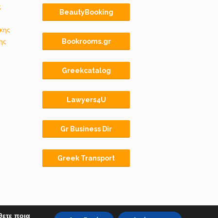
ς
BeautyBooking
κης
ης
Bookrooms.gr
Greekcatalog
Lawyers4U
Gr Business Dir
Greek Transport
θετε ποια