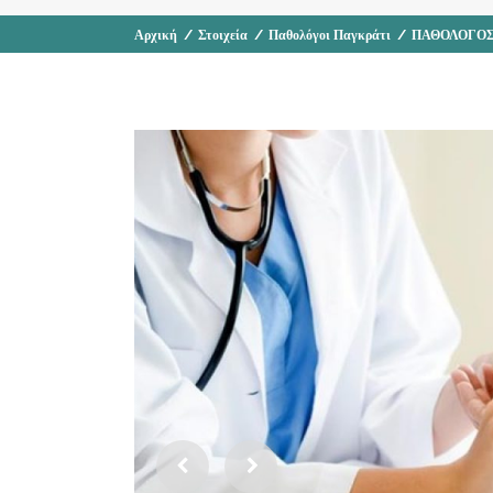
Αρχική
/
Στοιχεία
/
Παθολόγοι Παγκράτι
/
ΠΑΘΟΛΟΓΟΣ