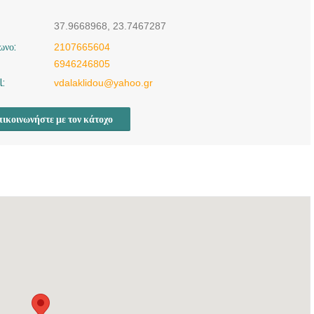
37.9668968, 23.7467287
ωνο:
2107665604
6946246805
l:
vdalaklidou@yahoo.gr
ικοινωνήστε με τον κάτοχο