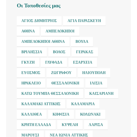
Οι Τοποθεσίες μας
ΆΓΙΟΣ ΔΗΜΉΤΡΙΟΣ
ΑΓΊΑ ΠΑΡΑΣΚΕΥΉ
ΑΘΉΝΑ
ΑΜΠΕΛΌΚΗΠΟΙ
ΑΜΠΕΛΌΚΗΠΟΙ ΑΘΉΝΑ
ΒΟΎΛΑ
ΒΡΙΛΉΣΣΙΑ
ΒΌΛΟΣ
ΓΈΡΑΚΑΣ
ΓΚΎΖΗ
ΓΛΥΦΆΔΑ
ΕΞΆΡΧΕΙΑ
ΕΎΟΣΜΟΣ
ΖΩΓΡΆΦΟΥ
ΗΛΙΟΎΠΟΛΗ
ΗΡΆΚΛΕΙΟ
ΘΕΣΣΑΛΟΝΊΚΗ
ΙΛΊΣΙΑ
ΚΆΤΩ ΤΟΎΜΠΑ ΘΕΣΣΑΛΟΝΊΚΗ
ΚΑΙΣΑΡΙΑΝΉ
ΚΑΛΑΜΆΚΙ ΑΤΤΙΚΉΣ
ΚΑΛΑΜΑΡΙΆ
ΚΑΛΛΙΘΈΑ
ΚΗΦΙΣΙΆ
ΚΟΛΩΝΆΚΙ
ΚΡΉΤΗ ΕΛΛΆΔΑ
ΚΥΨΈΛΗ
ΛΆΡΙΣΑ
ΜΑΡΟΎΣΙ
ΝΈΑ ΙΩΝΊΑ ΑΤΤΙΚΉΣ