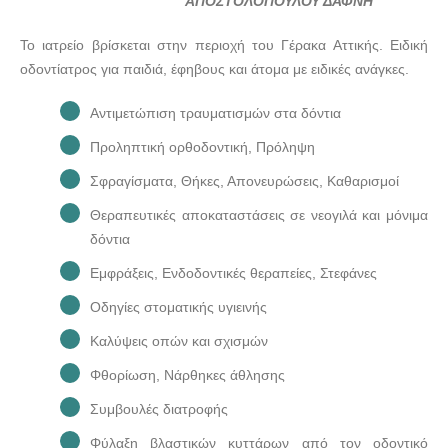
ΑΠΟΣΤΟΛΟΠΟΥΛΟΥ ΔΑΦΝΗ
ΠΑΙΔΟΔΟΝΤΙΑΤΡΟΣ | ΓΕΡΑΚΑΣ ΑΤΤΙΚΗ |
ΑΠΟΣΤΟΛΟΠΟΥΛΟΥ ΔΑΦΝΗ - doctors4u.gr
Το ιατρείο βρίσκεται στην περιοχή του Γέρακα Αττικής. Ειδική
οδοντίατρος για παιδιά, έφηβους και άτομα με ειδικές ανάγκες.
ΠΑΙΔΟΔΟΝΤΙΑΤΡΟΣ | ΓΕΡΑΚΑΣ ΑΤΤΙΚΗ |
ΑΠΟΣΤΟΛΟΠΟΥΛΟΥ ΔΑΦΝΗ - doctors4u.gr
Αντιμετώπιση τραυματισμών στα δόντια
ΠΑΙΔΟΔΟΝΤΙΑΤΡΟΣ | ΓΕΡΑΚΑΣ ΑΤΤΙΚΗ |
Προληπτική ορθοδοντική, Πρόληψη
ΑΠΟΣΤΟΛΟΠΟΥΛΟΥ ΔΑΦΝΗ - doctors4u.gr
Σφραγίσματα, Θήκες, Απονευρώσεις, Καθαρισμοί
Θεραπευτικές αποκαταστάσεις σε νεογιλά και μόνιμα
δόντια
Εμφράξεις, Ενδοδοντικές θεραπείες, Στεφάνες
Οδηγίες στοματικής υγιεινής
Καλύψεις οπών και σχισμών
Φθορίωση, Νάρθηκες άθλησης
Συμβουλές διατροφής
Φύλαξη βλαστικών κυττάρων από τον οδοντικό