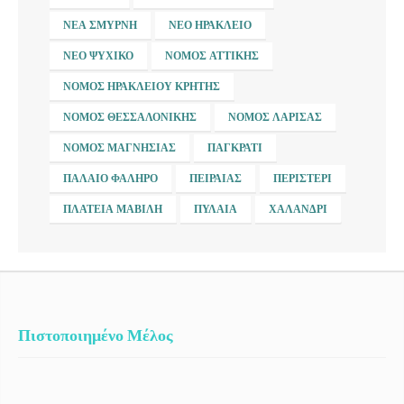
ΝΈΑ ΣΜΎΡΝΗ
ΝΈΟ ΗΡΆΚΛΕΙΟ
ΝΈΟ ΨΥΧΙΚΌ
ΝΟΜΌΣ ΑΤΤΙΚΉΣ
ΝΟΜΌΣ ΗΡΑΚΛΕΊΟΥ ΚΡΉΤΗΣ
ΝΟΜΌΣ ΘΕΣΣΑΛΟΝΊΚΗΣ
ΝΟΜΌΣ ΛΆΡΙΣΑΣ
ΝΟΜΌΣ ΜΑΓΝΗΣΊΑΣ
ΠΑΓΚΡΆΤΙ
ΠΑΛΑΙΌ ΦΆΛΗΡΟ
ΠΕΙΡΑΙΆΣ
ΠΕΡΙΣΤΈΡΙ
ΠΛΑΤΕΊΑ ΜΑΒΊΛΗ
ΠΥΛΑΊΑ
ΧΑΛΆΝΔΡΙ
Πιστοποιημένο Μέλος