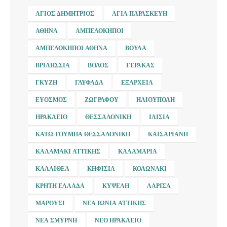
ΆΓΙΟΣ ΔΗΜΉΤΡΙΟΣ
ΑΓΊΑ ΠΑΡΑΣΚΕΥΉ
ΑΘΉΝΑ
ΑΜΠΕΛΌΚΗΠΟΙ
ΑΜΠΕΛΌΚΗΠΟΙ ΑΘΉΝΑ
ΒΟΎΛΑ
ΒΡΙΛΉΣΣΙΑ
ΒΌΛΟΣ
ΓΈΡΑΚΑΣ
ΓΚΎΖΗ
ΓΛΥΦΆΔΑ
ΕΞΆΡΧΕΙΑ
ΕΎΟΣΜΟΣ
ΖΩΓΡΆΦΟΥ
ΗΛΙΟΎΠΟΛΗ
ΗΡΆΚΛΕΙΟ
ΘΕΣΣΑΛΟΝΊΚΗ
ΙΛΊΣΙΑ
ΚΆΤΩ ΤΟΎΜΠΑ ΘΕΣΣΑΛΟΝΊΚΗ
ΚΑΙΣΑΡΙΑΝΉ
ΚΑΛΑΜΆΚΙ ΑΤΤΙΚΉΣ
ΚΑΛΑΜΑΡΙΆ
ΚΑΛΛΙΘΈΑ
ΚΗΦΙΣΙΆ
ΚΟΛΩΝΆΚΙ
ΚΡΉΤΗ ΕΛΛΆΔΑ
ΚΥΨΈΛΗ
ΛΆΡΙΣΑ
ΜΑΡΟΎΣΙ
ΝΈΑ ΙΩΝΊΑ ΑΤΤΙΚΉΣ
ΝΈΑ ΣΜΎΡΝΗ
ΝΈΟ ΗΡΆΚΛΕΙΟ