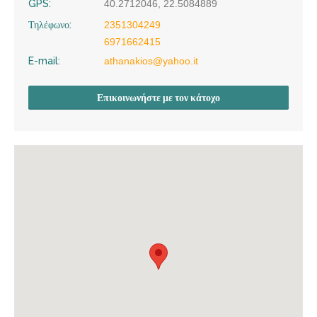
GPS:
40.2712046, 22.5084889
Τηλέφωνο:
2351304249
6971662415
E-mail:
athanakios@yahoo.it
Επικοινωνήστε με τον κάτοχο