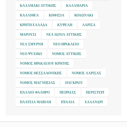
ΚΑΛΑΜΆΚΙ ΑΤΤΙΚΉΣ
ΚΑΛΑΜΑΡΙΆ
ΚΑΛΛΙΘΈΑ
ΚΗΦΙΣΙΆ
ΚΟΛΩΝΆΚΙ
ΚΡΉΤΗ ΕΛΛΆΔΑ
ΚΥΨΈΛΗ
ΛΆΡΙΣΑ
ΜΑΡΟΎΣΙ
ΝΈΑ ΙΩΝΊΑ ΑΤΤΙΚΉΣ
ΝΈΑ ΣΜΎΡΝΗ
ΝΈΟ ΗΡΆΚΛΕΙΟ
ΝΈΟ ΨΥΧΙΚΌ
ΝΟΜΌΣ ΑΤΤΙΚΉΣ
ΝΟΜΌΣ ΗΡΑΚΛΕΊΟΥ ΚΡΉΤΗΣ
ΝΟΜΌΣ ΘΕΣΣΑΛΟΝΊΚΗΣ
ΝΟΜΌΣ ΛΆΡΙΣΑΣ
ΝΟΜΌΣ ΜΑΓΝΗΣΊΑΣ
ΠΑΓΚΡΆΤΙ
ΠΑΛΑΙΌ ΦΆΛΗΡΟ
ΠΕΙΡΑΙΆΣ
ΠΕΡΙΣΤΈΡΙ
ΠΛΑΤΕΊΑ ΜΑΒΊΛΗ
ΠΥΛΑΊΑ
ΧΑΛΆΝΔΡΙ