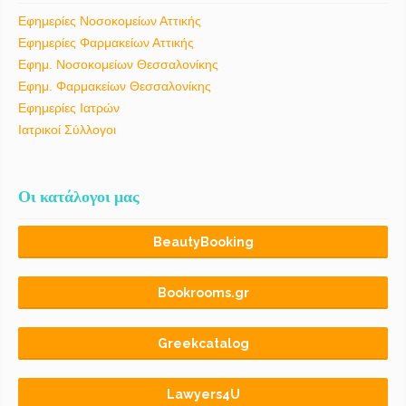
Εφημερίες Νοσοκομείων Αττικής
Εφημερίες Φαρμακείων Αττικής
Εφημ. Νοσοκομείων Θεσσαλονίκης
Εφημ. Φαρμακείων Θεσσαλονίκης
Εφημερίες Ιατρών
Ιατρικοί Σύλλογοι
Οι κατάλογοι μας
BeautyBooking
Bookrooms.gr
Greekcatalog
Lawyers4U