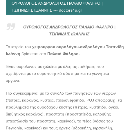
ΟΥΡΟΛΟΓΟΣ ΑΝΔΡΟΛΟΓΟΣ ΠΑΛΑΙΟ ΦΑΛΗΡΟ |
ΤΣΙΠΝΙΔΗΣ ΙΩΑΝΝΗΣ --- doctors4u.gr
ΟΥΡΟΛΟΓΟΣ ΑΝΔΡΟΛΟΓΟΣ ΠΑΛΑΙΟ ΦΑΛΗΡΟ |
ΤΣΙΠΝΙΔΗΣ ΙΩΑΝΝΗΣ
Το ιατρείο του
χειρουργού ουρολόγου-ανδρολόγου Τσιπνίδη
Ιωάννη
βρίσκεται στο
Παλαιό Φάληρο.
Ένας ουρολόγος ασχολείται με όλες τις παθήσεις που
σχετίζονται με το ουροποιητικό σύστημα και τα γεννητικά
όργανα.
Πιο συγκεκριμένα, με το σύνολο των παθήσεων των νεφρών
(πέτρες, καρκίνος, κύστεις, πυελονεφρίτιδα, PUJ απόφραξη), τα
προβλήματα της ουροδόχου κύστης (πέτρες, κυστίτιδα, όγκοι,
διηθητικός καρκίνος), προστάτη (προστατίτιδα, καλοήθης
υπερπλασία του προστάτη, καρκίνος), το πέος (νόσος του
Peyronie, καρκίνος) και τους όρχεις (υδροκήλη, κιρσοκήλη,