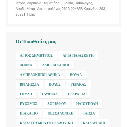
Ιατρός Μαριάννα Σταματιάδου Ειδικός Παθολόγος,
Λιπιδιολόγος, Διατροφολόγος 2610-224858 Κορίνθου 293,
26221, Πάτρ
Οι Τοποθεσίες μας
ΆΓΙΟΣ ΔΗΜΉΤΡΙΟΣ
ΑΓΊΑ ΠΑΡΑΣΚΕΥΉ
ΑΘΉΝΑ
ΑΜΠΕΛΌΚΗΠΟΙ
ΑΜΠΕΛΌΚΗΠΟΙ ΑΘΉΝΑ
ΒΟΎΛΑ
ΒΡΙΛΉΣΣΙΑ
ΒΌΛΟΣ
ΓΈΡΑΚΑΣ
ΓΚΎΖΗ
ΓΛΥΦΆΔΑ
ΕΞΆΡΧΕΙΑ
ΕΎΟΣΜΟΣ
ΖΩΓΡΆΦΟΥ
ΗΛΙΟΎΠΟΛΗ
ΗΡΆΚΛΕΙΟ
ΘΕΣΣΑΛΟΝΊΚΗ
ΙΛΊΣΙΑ
ΚΆΤΩ ΤΟΎΜΠΑ ΘΕΣΣΑΛΟΝΊΚΗ
ΚΑΙΣΑΡΙΑΝΉ