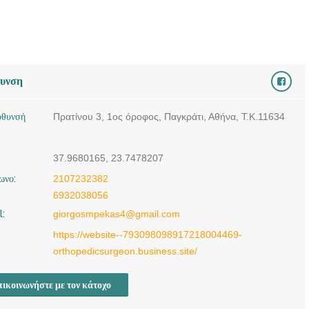
doctors4u.gr
ΟΡΘΟΠΕΔΙΚΟΣ
ΧΕΙΡΟΥΡΓΟΣ
ΠΑΓΚΡΑΤΙ | ΜΠΕΚΑΣ
θυνση
ΓΕΩΡΓΙΟΣ ---
doctors4u.gr
ύθυνσή
Πρατίνου 3, 1ος όροφος, Παγκράτι, Αθήνα, Τ.Κ.11634
37.9680165, 23.7478207
ωνο:
2107232382
6932038056
l:
giorgosmpekas4@gmail.com
https://website--793098098917218004469-
orthopedicsurgeon.business.site/
ικοινωνήστε με τον κάτοχο