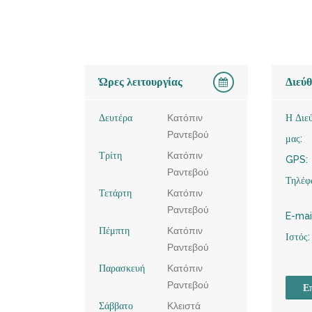
Ώρες λειτουργίας
Διεύ
Δευτέρα
Κατόπιν
Η Διε
Ραντεβού
μας:
Τρίτη
Κατόπιν
GPS:
Ραντεβού
Τηλέφ
Τετάρτη
Κατόπιν
Ραντεβού
E-mai
Πέμπτη
Κατόπιν
Ιστός:
Ραντεβού
Παρασκευή
Κατόπιν
Ραντεβού
Επ
Σάββατο
Κλειστά