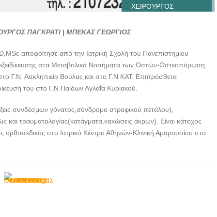
ΧΕΙΡΟΥΡΓΟΣ
ΠΑΓΚΡΑΤΙ | ΜΠΕΚΑΣ
ΓΕΩΡΓΙΟΣ ---
ΟΥΡΓΟΣ ΠΑΓΚΡΑΤΙ | ΜΠΕΚΑΣ ΓΕΩΡΓΙΟΣ
doctors4u.gr
,MSc αποφοίτησε από την Ιατρική Σχολή του Πανεπιστημίου
ΟΡΘΟΠΕΔΙΚΟΣ
ς εξειδίκευσης στα Μεταβολικά Νοσήματα των Οστών-Οστεοπόρωση.
ΧΕΙΡΟΥΡΓΟΣ
 στο Γ.Ν. Ασκληπιείο Βούλας και στο Γ.Ν ΚΑΤ. Επιπρόσθετα
ΠΑΓΚΡΑΤΙ | ΜΠΕΚΑΣ
δίκευσή του στο Γ.Ν Παίδων Αγλαΐα Κυριακού.
ΓΕΩΡΓΙΟΣ ---
doctors4u.gr
ήξεις συνδέσμων γόνατος,σύνδρομο στροφικού πετάλου),
ΟΡΘΟΠΕΔΙΚΟΣ
ς και τραυματολογίας(κατάγματα,κακώσεις άκρων). Είναι κάτοχος
ΧΕΙΡΟΥΡΓΟΣ
ως ορθοπεδικός στο Ιατρικό Κέντρο Αθηνών-Κλινική Αμαρουσίου στο
ΠΑΓΚΡΑΤΙ | ΜΠΕΚΑΣ
ΓΕΩΡΓΙΟΣ ---
doctors4u.gr
ΟΡΘΟΠΕΔΙΚΟΣ
ΧΕΙΡΟΥΡΓΟΣ
ΠΑΓΚΡΑΤΙ | ΜΠΕΚΑΣ
ΓΕΩΡΓΙΟΣ ---