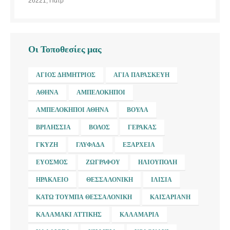
26221, Πάτρ
Οι Τοποθεσίες μας
ΆΓΙΟΣ ΔΗΜΉΤΡΙΟΣ
ΑΓΊΑ ΠΑΡΑΣΚΕΥΉ
ΑΘΉΝΑ
ΑΜΠΕΛΌΚΗΠΟΙ
ΑΜΠΕΛΌΚΗΠΟΙ ΑΘΉΝΑ
ΒΟΎΛΑ
ΒΡΙΛΉΣΣΙΑ
ΒΌΛΟΣ
ΓΈΡΑΚΑΣ
ΓΚΎΖΗ
ΓΛΥΦΆΔΑ
ΕΞΆΡΧΕΙΑ
ΕΎΟΣΜΟΣ
ΖΩΓΡΆΦΟΥ
ΗΛΙΟΎΠΟΛΗ
ΗΡΆΚΛΕΙΟ
ΘΕΣΣΑΛΟΝΊΚΗ
ΙΛΊΣΙΑ
ΚΆΤΩ ΤΟΎΜΠΑ ΘΕΣΣΑΛΟΝΊΚΗ
ΚΑΙΣΑΡΙΑΝΉ
ΚΑΛΑΜΆΚΙ ΑΤΤΙΚΉΣ
ΚΑΛΑΜΑΡΙΆ