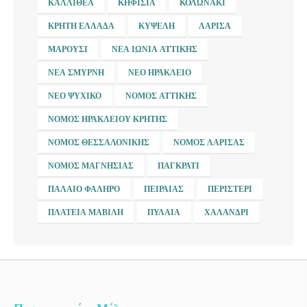
ΚΑΛΛΙΘΈΑ
ΚΗΦΙΣΙΆ
ΚΟΛΩΝΆΚΙ
ΚΡΉΤΗ ΕΛΛΆΔΑ
ΚΥΨΈΛΗ
ΛΆΡΙΣΑ
ΜΑΡΟΎΣΙ
ΝΈΑ ΙΩΝΊΑ ΑΤΤΙΚΉΣ
ΝΈΑ ΣΜΎΡΝΗ
ΝΈΟ ΗΡΆΚΛΕΙΟ
ΝΈΟ ΨΥΧΙΚΌ
ΝΟΜΌΣ ΑΤΤΙΚΉΣ
ΝΟΜΌΣ ΗΡΑΚΛΕΊΟΥ ΚΡΉΤΗΣ
ΝΟΜΌΣ ΘΕΣΣΑΛΟΝΊΚΗΣ
ΝΟΜΌΣ ΛΆΡΙΣΑΣ
ΝΟΜΌΣ ΜΑΓΝΗΣΊΑΣ
ΠΑΓΚΡΆΤΙ
ΠΑΛΑΙΌ ΦΆΛΗΡΟ
ΠΕΙΡΑΙΆΣ
ΠΕΡΙΣΤΈΡΙ
ΠΛΑΤΕΊΑ ΜΑΒΊΛΗ
ΠΥΛΑΊΑ
ΧΑΛΆΝΔΡΙ