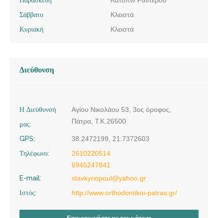
Σάββατο
Κλειστά
Κυριακή
Κλειστά
Διεύθυνση
Η Διεύθυνσή
Αγίου Νικολάου 53, 3ος όροφος,
Πάτρα, Τ.Κ.26500
μας:
GPS:
38.2472199, 21.7372603
Τηλέφωνο:
2610220514
6945247841
E-mail:
stavkyriopoul@yahoo.gr
Ιστός:
http://www.orthodontikoi-patras.gr/
Επικοινωνήστε με τον κάτοχο