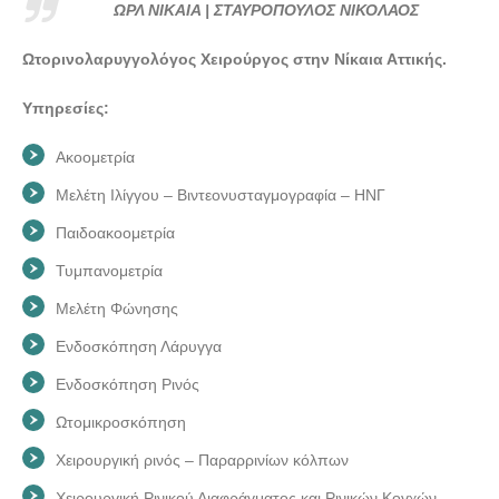
ΩΡΛ ΝΙΚΑΙΑ | ΣΤΑΥΡΟΠΟΥΛΟΣ ΝΙΚΟΛΑΟΣ
ΩΡΛ ΝΙΚΑΙΑ | ΣΤΑΥΡΟΠΟΥΛΟΣ ΝΙΚΟΛΑΟΣ - doctors4u.gr
Ωτορινολαρυγγολόγος Χειρούργος στην Νίκαια Αττικής.
ΩΡΛ ΝΙΚΑΙΑ | ΣΤΑΥΡΟΠΟΥΛΟΣ ΝΙΚΟΛΑΟΣ - doctors4u.gr
ΩΡΛ ΝΙΚΑΙΑ | ΣΤΑΥΡΟΠΟΥΛΟΣ ΝΙΚΟΛΑΟΣ - doctors4u.gr
Υπηρεσίες:
ΩΡΛ ΝΙΚΑΙΑ | ΣΤΑΥΡΟΠΟΥΛΟΣ ΝΙΚΟΛΑΟΣ - doctors4u.gr
Ακοομετρία
ΩΡΛ ΝΙΚΑΙΑ | ΣΤΑΥΡΟΠΟΥΛΟΣ ΝΙΚΟΛΑΟΣ - doctors4u.gr
Μελέτη Ιλίγγου – Βιντεονυσταγμογραφία – ΗΝΓ
ΩΡΛ ΝΙΚΑΙΑ | ΣΤΑΥΡΟΠΟΥΛΟΣ ΝΙΚΟΛΑΟΣ - doctors4u.gr
Παιδοακοομετρία
Τυμπανομετρία
Μελέτη Φώνησης
Ενδοσκόπηση Λάρυγγα
Ενδοσκόπηση Ρινός
Ωτομικροσκόπηση
Χειρουργική ρινός – Παραρρινίων κόλπων
Χειρουργική Ρινικού Διαφράγματος και Ρινικών Κογχών