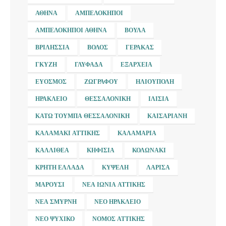
ΑΘΉΝΑ
ΑΜΠΕΛΌΚΗΠΟΙ
ΑΜΠΕΛΌΚΗΠΟΙ ΑΘΉΝΑ
ΒΟΎΛΑ
ΒΡΙΛΉΣΣΙΑ
ΒΌΛΟΣ
ΓΈΡΑΚΑΣ
ΓΚΎΖΗ
ΓΛΥΦΆΔΑ
ΕΞΆΡΧΕΙΑ
ΕΎΟΣΜΟΣ
ΖΩΓΡΆΦΟΥ
ΗΛΙΟΎΠΟΛΗ
ΗΡΆΚΛΕΙΟ
ΘΕΣΣΑΛΟΝΊΚΗ
ΙΛΊΣΙΑ
ΚΆΤΩ ΤΟΎΜΠΑ ΘΕΣΣΑΛΟΝΊΚΗ
ΚΑΙΣΑΡΙΑΝΉ
ΚΑΛΑΜΆΚΙ ΑΤΤΙΚΉΣ
ΚΑΛΑΜΑΡΙΆ
ΚΑΛΛΙΘΈΑ
ΚΗΦΙΣΙΆ
ΚΟΛΩΝΆΚΙ
ΚΡΉΤΗ ΕΛΛΆΔΑ
ΚΥΨΈΛΗ
ΛΆΡΙΣΑ
ΜΑΡΟΎΣΙ
ΝΈΑ ΙΩΝΊΑ ΑΤΤΙΚΉΣ
ΝΈΑ ΣΜΎΡΝΗ
ΝΈΟ ΗΡΆΚΛΕΙΟ
ΝΈΟ ΨΥΧΙΚΌ
ΝΟΜΌΣ ΑΤΤΙΚΉΣ