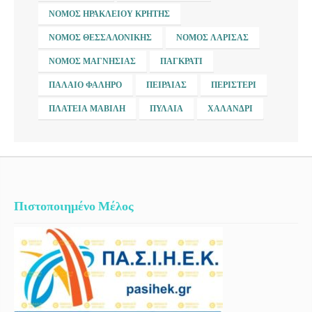
ΝΟΜΌΣ ΗΡΑΚΛΕΊΟΥ ΚΡΉΤΗΣ
ΝΟΜΌΣ ΘΕΣΣΑΛΟΝΊΚΗΣ
ΝΟΜΌΣ ΛΆΡΙΣΑΣ
ΝΟΜΌΣ ΜΑΓΝΗΣΊΑΣ
ΠΑΓΚΡΆΤΙ
ΠΑΛΑΙΌ ΦΆΛΗΡΟ
ΠΕΙΡΑΙΆΣ
ΠΕΡΙΣΤΈΡΙ
ΠΛΑΤΕΊΑ ΜΑΒΊΛΗ
ΠΥΛΑΊΑ
ΧΑΛΆΝΔΡΙ
Πιστοποιημένο Μέλος