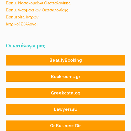
Εφημ. Νοσοκομείων Θεσσαλονίκης
Εφημ. Φαρμακείων Θεσσαλονίκης
Εφημερίες Ιατρών
Ιατρικοί Σύλλογοι
Οι κατάλογοι μας
BeautyBooking
Bookrooms.gr
Greekcatalog
Lawyers4U
Gr Business Dir