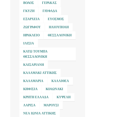
ΒΌΛΟΣ
ΓΈΡΑΚΑΣ
ΓΚΎΖΗ
ΓΛΥΦΆΔΑ
ΕΞΆΡΧΕΙΑ
ΕΎΟΣΜΟΣ
ΖΩΓΡΆΦΟΥ
ΗΛΙΟΎΠΟΛΗ
ΗΡΆΚΛΕΙΟ
ΘΕΣΣΑΛΟΝΊΚΗ
ΙΛΊΣΙΑ
ΚΆΤΩ ΤΟΎΜΠΑ
ΘΕΣΣΑΛΟΝΊΚΗ
ΚΑΙΣΑΡΙΑΝΉ
ΚΑΛΑΜΆΚΙ ΑΤΤΙΚΉΣ
ΚΑΛΑΜΑΡΙΆ
ΚΑΛΛΙΘΈΑ
ΚΗΦΙΣΙΆ
ΚΟΛΩΝΆΚΙ
ΚΡΉΤΗ ΕΛΛΆΔΑ
ΚΥΨΈΛΗ
ΛΆΡΙΣΑ
ΜΑΡΟΎΣΙ
ΝΈΑ ΙΩΝΊΑ ΑΤΤΙΚΉΣ