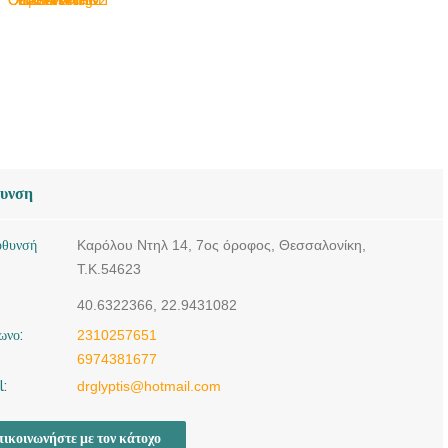
θυνση
ύθυνσή
Καρόλου Ντηλ 14, 7ος όροφος, Θεσσαλονίκη,
Τ.Κ.54623
40.6322366, 22.9431082
ωνο:
2310257651
6974381677
l:
drglyptis@hotmail.com
ικοινωνήστε με τον κάτοχο