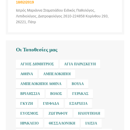
18/02/2019
Ιατρός Μαριάννα Σταματιάδου Ειδικός Παθολόγος,
Λιπιδιολόγος, Διατροφολόγος 2610-224858 Κορίνθου 293,
26221, Πάτρ
Οι Τοποθεσίες μας
ΆΓΙΟΣ ΔΗΜΉΤΡΙΟΣ
ΑΓΊΑ ΠΑΡΑΣΚΕΥΉ
ΑΘΉΝΑ
ΑΜΠΕΛΌΚΗΠΟΙ
ΑΜΠΕΛΌΚΗΠΟΙ ΑΘΉΝΑ
ΒΟΎΛΑ
ΒΡΙΛΉΣΣΙΑ
ΒΌΛΟΣ
ΓΈΡΑΚΑΣ
ΓΚΎΖΗ
ΓΛΥΦΆΔΑ
ΕΞΆΡΧΕΙΑ
ΕΎΟΣΜΟΣ
ΖΩΓΡΆΦΟΥ
ΗΛΙΟΎΠΟΛΗ
ΗΡΆΚΛΕΙΟ
ΘΕΣΣΑΛΟΝΊΚΗ
ΙΛΊΣΙΑ