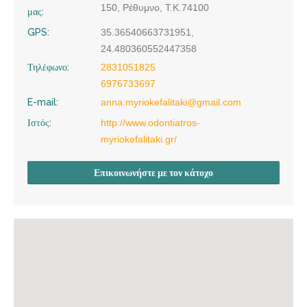
150, Ρέθυμνο, Τ.Κ.74100
μας:
GPS:
35.36540663731951,
24.480360552447358
Τηλέφωνο:
2831051825
6976733697
E-mail:
anna.myriokefalitaki@gmail.com
Ιστός:
http://www.odontiatros-
myriokefalitaki.gr/
Επικοινωνήστε με τον κάτοχο