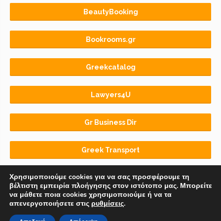
BeautyBooking
Bookrooms.gr
Greekcatalog
Lawyers4U
Gr Business Dir
Greek Transport
Χρησιμοποιούμε cookies για να σας προσφέρουμε τη
βέλτιστη εμπειρία πλοήγησης στον ιστότοπο μας. Μπορείτε
να μάθετε ποια cookies χρησιμοποιούμε ή να τα
απενεργοποιήσετε στις
ρυθμίσεις
.
Αρχική
BLOG
ΟΡΟΙ ΧΡΗΣΗΣ