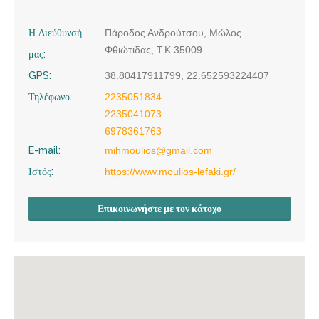
Η Διεύθυνσή
Πάροδος Ανδρούτσου, Μώλος
Φθιώτιδας, Τ.Κ.35009
μας:
GPS:
38.80417911799, 22.652593224407
Τηλέφωνο:
2235051834
2235041073
6978361763
E-mail:
mihmoulios@gmail.com
Ιστός:
https://www.moulios-lefaki.gr/
Επικοινωνήστε με τον κάτοχο