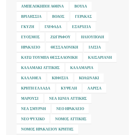
ΑΜΠΕΛΌΚΗΠΟΙ ΑΘΉΝΑ
ΒΟΎΛΑ
ΒΡΙΛΉΣΣΙΑ
ΒΌΛΟΣ
ΓΈΡΑΚΑΣ
ΓΚΎΖΗ
ΓΛΥΦΆΔΑ
ΕΞΆΡΧΕΙΑ
ΕΎΟΣΜΟΣ
ΖΩΓΡΆΦΟΥ
ΗΛΙΟΎΠΟΛΗ
ΗΡΆΚΛΕΙΟ
ΘΕΣΣΑΛΟΝΊΚΗ
ΙΛΊΣΙΑ
ΚΆΤΩ ΤΟΎΜΠΑ ΘΕΣΣΑΛΟΝΊΚΗ
ΚΑΙΣΑΡΙΑΝΉ
ΚΑΛΑΜΆΚΙ ΑΤΤΙΚΉΣ
ΚΑΛΑΜΑΡΙΆ
ΚΑΛΛΙΘΈΑ
ΚΗΦΙΣΙΆ
ΚΟΛΩΝΆΚΙ
ΚΡΉΤΗ ΕΛΛΆΔΑ
ΚΥΨΈΛΗ
ΛΆΡΙΣΑ
ΜΑΡΟΎΣΙ
ΝΈΑ ΙΩΝΊΑ ΑΤΤΙΚΉΣ
ΝΈΑ ΣΜΎΡΝΗ
ΝΈΟ ΗΡΆΚΛΕΙΟ
ΝΈΟ ΨΥΧΙΚΌ
ΝΟΜΌΣ ΑΤΤΙΚΉΣ
ΝΟΜΌΣ ΗΡΑΚΛΕΊΟΥ ΚΡΉΤΗΣ