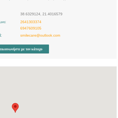
38.6329124, 21.4016579
ωνο:
2641303374
6947609105
l:
smilecare@outlook.com
ικοινωνήστε με τον κάτοχο