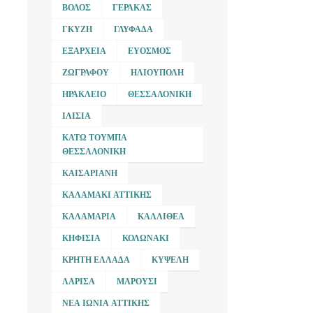
ΒΌΛΟΣ
ΓΈΡΑΚΑΣ
ΓΚΎΖΗ
ΓΛΥΦΆΔΑ
ΕΞΆΡΧΕΙΑ
ΕΎΟΣΜΟΣ
ΖΩΓΡΆΦΟΥ
ΗΛΙΟΎΠΟΛΗ
ΗΡΆΚΛΕΙΟ
ΘΕΣΣΑΛΟΝΊΚΗ
ΙΛΊΣΙΑ
ΚΆΤΩ ΤΟΎΜΠΑ
ΘΕΣΣΑΛΟΝΊΚΗ
ΚΑΙΣΑΡΙΑΝΉ
ΚΑΛΑΜΆΚΙ ΑΤΤΙΚΉΣ
ΚΑΛΑΜΑΡΙΆ
ΚΑΛΛΙΘΈΑ
ΚΗΦΙΣΙΆ
ΚΟΛΩΝΆΚΙ
ΚΡΉΤΗ ΕΛΛΆΔΑ
ΚΥΨΈΛΗ
ΛΆΡΙΣΑ
ΜΑΡΟΎΣΙ
ΝΈΑ ΙΩΝΊΑ ΑΤΤΙΚΉΣ