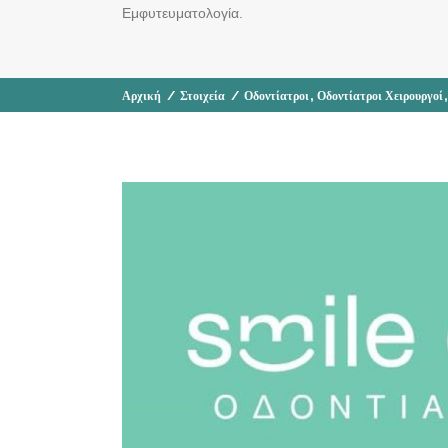
Εμφυτευματολογία.
,
Αρχική
/
Στοιχεία
/
Οδοντίατροι
Οδοντίατροι Χειρουργοί