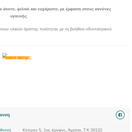
--- doctors4u.gr
 άνετο, φιλικό και ευχάριστο, με έμφαση στους κανόνες
ΟΔΟΝΤΙΑΤΡΟΣ
υγιεινής.
ΧΕΙΡΟΥΡΓΟΣ ΑΓΡΙΝΙΟ
| SMILE CARE DENTAL
ονων υλικών άριστης ποιότητας με τη βοήθεια οδοντιατρικού
--- doctors4u.gr
ΟΔΟΝΤΙΑΤΡΟΣ
ΧΕΙΡΟΥΡΓΟΣ ΑΓΡΙΝΙΟ
| SMILE CARE DENTAL
--- doctors4u.gr
θυνση
ύθυνσή
Κύπρου 5, 1ος όροφος, Αγρίνιο, Τ.Κ.30132