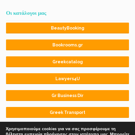
Οι κατάλογοι μας
BeautyBooking
Bookrooms.gr
Greekcatalog
Lawyers4U
Gr Business Dir
Greek Transport
Χρησιμοποιούμε cookies για να σας προσφέρουμε τη
βέλτιστη εμπειρία πλοήγησης στον ιστότοπο μας. Μπορείτε