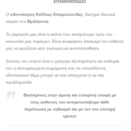
--- doctors4u.gr
ΕΠΑΜΕΙΝΩΝΔΑΣ
ΟΔΟΝΤΙΑΤΡΟΣ ΒΡΙΛΗΣΣΙΑ | ΚΟΛΛΙΑΣ ΕΠΑΜΕΙΝΩΝΔΑΣ
Ο
οδοντίατρος Κόλλιας Επαμεινώνδας
, διατηρεί ιδιωτικό
--- doctors4u.gr
ιατρείο στα
Βριλήσσια
.
ΟΔΟΝΤΙΑΤΡΟΣ ΒΡΙΛΗΣΣΙΑ | ΚΟΛΛΙΑΣ ΕΠΑΜΕΙΝΩΝΔΑΣ
--- doctors4u.gr
Το χαμόγελό μας είναι η εικόνα που εκπέμπουμε προς τον
κοινωνικό μας περίγυρο. Είναι αναφαίρετο δικαίωμα του καθενός
μας να φωτίζεται από σιγουριά και αυτοπεποίθηση.
Σκοπός του ιατρού είναι η γρήγορη εξυπηρέτηση και επιθυμία
του η εξατομικευμένη ενημέρωσή σας σε οποιοδήποτε
οδοντιατρικό θέμα μπορεί να σας απασχολεί ή να σας
προβληματίζει.
Βασισμένος στην άμεση και ειλικρινή επαφή με
τους ασθενείς του αντιμετωπίζουμε κάθε
περίπτωση με σεβασμό και με τον πιο επιτυχή
τρόπο!