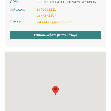
GPS:
38.670517664266, 20.942914790896
Τηλέφωνο:
2646081211
6977272107
E-mail:
kaboulieri@yahoo.com
Επικοινωνήστε με τον κάτοχο