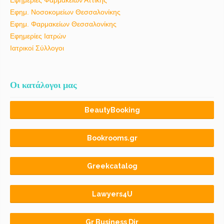
Εφημ. Νοσοκομείων Θεσσαλονίκης
Εφημ. Φαρμακείων Θεσσαλονίκης
Εφημερίες Ιατρών
Ιατρικοί Σύλλογοι
Οι κατάλογοι μας
BeautyBooking
Bookrooms.gr
Greekcatalog
Lawyers4U
Gr Business Dir