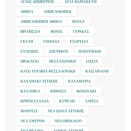
ΆΓΙΟΣ ΔΗΜΉΤΡΙΟΣ
ΑΓΊΑ ΠΑΡΑΣΚΕΥΉ
ΑΘΉΝΑ
ΑΜΠΕΛΌΚΗΠΟΙ
ΑΜΠΕΛΌΚΗΠΟΙ ΑΘΉΝΑ
ΒΟΎΛΑ
ΒΡΙΛΉΣΣΙΑ
ΒΌΛΟΣ
ΓΈΡΑΚΑΣ
ΓΚΎΖΗ
ΓΛΥΦΆΔΑ
ΕΞΆΡΧΕΙΑ
ΕΎΟΣΜΟΣ
ΖΩΓΡΆΦΟΥ
ΗΛΙΟΎΠΟΛΗ
ΗΡΆΚΛΕΙΟ
ΘΕΣΣΑΛΟΝΊΚΗ
ΙΛΊΣΙΑ
ΚΆΤΩ ΤΟΎΜΠΑ ΘΕΣΣΑΛΟΝΊΚΗ
ΚΑΙΣΑΡΙΑΝΉ
ΚΑΛΑΜΆΚΙ ΑΤΤΙΚΉΣ
ΚΑΛΑΜΑΡΙΆ
ΚΑΛΛΙΘΈΑ
ΚΗΦΙΣΙΆ
ΚΟΛΩΝΆΚΙ
ΚΡΉΤΗ ΕΛΛΆΔΑ
ΚΥΨΈΛΗ
ΛΆΡΙΣΑ
ΜΑΡΟΎΣΙ
ΝΈΑ ΙΩΝΊΑ ΑΤΤΙΚΉΣ
ΝΈΑ ΣΜΎΡΝΗ
ΝΈΟ ΗΡΆΚΛΕΙΟ
ΝΈΟ ΨΥΧΙΚΌ
ΝΟΜΌΣ ΑΤΤΙΚΉΣ