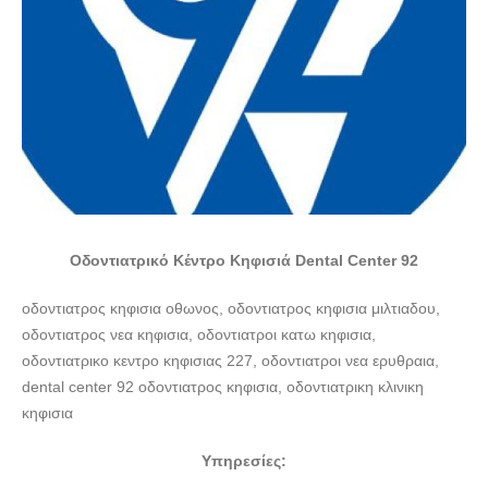
Οδοντιατρικό Κέντρο Κηφισιά Dental Center 92
οδοντιατρος κηφισια οθωνος, οδοντιατρος κηφισια μιλτιαδου,
οδοντιατρος νεα κηφισια, οδοντιατροι κατω κηφισια,
οδοντιατρικο κεντρο κηφισιας 227, οδοντιατροι νεα ερυθραια,
dental center 92 οδοντιατρος κηφισια, οδοντιατρικη κλινικη
κηφισια
Υπηρεσίες: