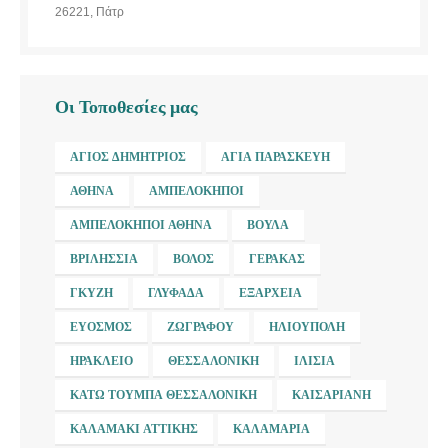
26221, Πάτρ
Οι Τοποθεσίες μας
ΆΓΙΟΣ ΔΗΜΉΤΡΙΟΣ
ΑΓΊΑ ΠΑΡΑΣΚΕΥΉ
ΑΘΉΝΑ
ΑΜΠΕΛΌΚΗΠΟΙ
ΑΜΠΕΛΌΚΗΠΟΙ ΑΘΉΝΑ
ΒΟΎΛΑ
ΒΡΙΛΉΣΣΙΑ
ΒΌΛΟΣ
ΓΈΡΑΚΑΣ
ΓΚΎΖΗ
ΓΛΥΦΆΔΑ
ΕΞΆΡΧΕΙΑ
ΕΎΟΣΜΟΣ
ΖΩΓΡΆΦΟΥ
ΗΛΙΟΎΠΟΛΗ
ΗΡΆΚΛΕΙΟ
ΘΕΣΣΑΛΟΝΊΚΗ
ΙΛΊΣΙΑ
ΚΆΤΩ ΤΟΎΜΠΑ ΘΕΣΣΑΛΟΝΊΚΗ
ΚΑΙΣΑΡΙΑΝΉ
ΚΑΛΑΜΆΚΙ ΑΤΤΙΚΉΣ
ΚΑΛΑΜΑΡΙΆ