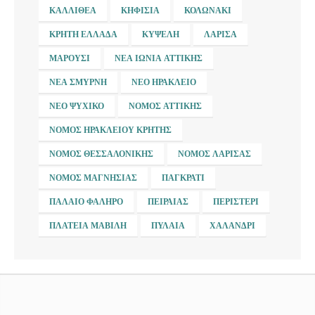
ΚΑΛΛΙΘΈΑ
ΚΗΦΙΣΙΆ
ΚΟΛΩΝΆΚΙ
ΚΡΉΤΗ ΕΛΛΆΔΑ
ΚΥΨΈΛΗ
ΛΆΡΙΣΑ
ΜΑΡΟΎΣΙ
ΝΈΑ ΙΩΝΊΑ ΑΤΤΙΚΉΣ
ΝΈΑ ΣΜΎΡΝΗ
ΝΈΟ ΗΡΆΚΛΕΙΟ
ΝΈΟ ΨΥΧΙΚΌ
ΝΟΜΌΣ ΑΤΤΙΚΉΣ
ΝΟΜΌΣ ΗΡΑΚΛΕΊΟΥ ΚΡΉΤΗΣ
ΝΟΜΌΣ ΘΕΣΣΑΛΟΝΊΚΗΣ
ΝΟΜΌΣ ΛΆΡΙΣΑΣ
ΝΟΜΌΣ ΜΑΓΝΗΣΊΑΣ
ΠΑΓΚΡΆΤΙ
ΠΑΛΑΙΌ ΦΆΛΗΡΟ
ΠΕΙΡΑΙΆΣ
ΠΕΡΙΣΤΈΡΙ
ΠΛΑΤΕΊΑ ΜΑΒΊΛΗ
ΠΥΛΑΊΑ
ΧΑΛΆΝΔΡΙ