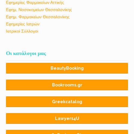
Εφημερίες Φαρμακείων Αττικής
Εφημ. Νοσοκομείων Θεσσαλονίκης
Εφημ. Φαρμακείων Θεσσαλονίκης
Εφημερίες Ιατρών
Ιατρικοί Σύλλογοι
Οι κατάλογοι μας
BeautyBooking
Bookrooms.gr
Greekcatalog
Lawyers4U