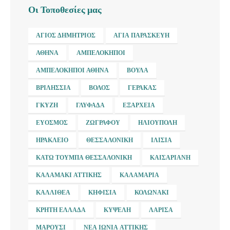
Οι Τοποθεσίες μας
ΆΓΙΟΣ ΔΗΜΉΤΡΙΟΣ
ΑΓΊΑ ΠΑΡΑΣΚΕΥΉ
ΑΘΉΝΑ
ΑΜΠΕΛΌΚΗΠΟΙ
ΑΜΠΕΛΌΚΗΠΟΙ ΑΘΉΝΑ
ΒΟΎΛΑ
ΒΡΙΛΉΣΣΙΑ
ΒΌΛΟΣ
ΓΈΡΑΚΑΣ
ΓΚΎΖΗ
ΓΛΥΦΆΔΑ
ΕΞΆΡΧΕΙΑ
ΕΎΟΣΜΟΣ
ΖΩΓΡΆΦΟΥ
ΗΛΙΟΎΠΟΛΗ
ΗΡΆΚΛΕΙΟ
ΘΕΣΣΑΛΟΝΊΚΗ
ΙΛΊΣΙΑ
ΚΆΤΩ ΤΟΎΜΠΑ ΘΕΣΣΑΛΟΝΊΚΗ
ΚΑΙΣΑΡΙΑΝΉ
ΚΑΛΑΜΆΚΙ ΑΤΤΙΚΉΣ
ΚΑΛΑΜΑΡΙΆ
ΚΑΛΛΙΘΈΑ
ΚΗΦΙΣΙΆ
ΚΟΛΩΝΆΚΙ
ΚΡΉΤΗ ΕΛΛΆΔΑ
ΚΥΨΈΛΗ
ΛΆΡΙΣΑ
ΜΑΡΟΎΣΙ
ΝΈΑ ΙΩΝΊΑ ΑΤΤΙΚΉΣ