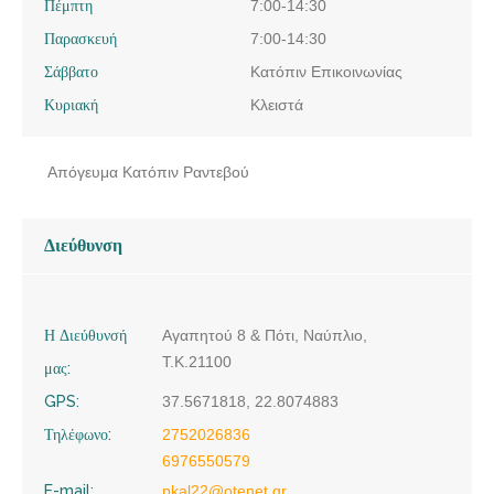
Πέμπτη
7:00-14:30
Παρασκευή
7:00-14:30
Σάββατο
Κατόπιν Επικοινωνίας
Κυριακή
Κλειστά
Απόγευμα Κατόπιν Ραντεβού
Διεύθυνση
Η Διεύθυνσή
Αγαπητού 8 & Πότι, Ναύπλιο,
Τ.Κ.21100
μας:
GPS:
37.5671818, 22.8074883
Τηλέφωνο:
2752026836
6976550579
E-mail:
pkal22@otenet.gr