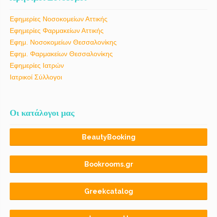
Εφημερίες Νοσοκομείων Αττικής
Εφημερίες Φαρμακείων Αττικής
Εφημ. Νοσοκομείων Θεσσαλονίκης
Εφημ. Φαρμακείων Θεσσαλονίκης
Εφημερίες Ιατρών
Ιατρικοί Σύλλογοι
Οι κατάλογοι μας
BeautyBooking
Bookrooms.gr
Greekcatalog