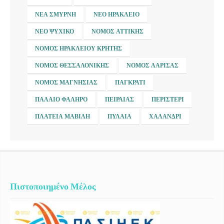
ΝΈΑ ΣΜΎΡΝΗ
ΝΈΟ ΗΡΆΚΛΕΙΟ
ΝΈΟ ΨΥΧΙΚΌ
ΝΟΜΌΣ ΑΤΤΙΚΉΣ
ΝΟΜΌΣ ΗΡΑΚΛΕΊΟΥ ΚΡΉΤΗΣ
ΝΟΜΌΣ ΘΕΣΣΑΛΟΝΊΚΗΣ
ΝΟΜΌΣ ΛΆΡΙΣΑΣ
ΝΟΜΌΣ ΜΑΓΝΗΣΊΑΣ
ΠΑΓΚΡΆΤΙ
ΠΑΛΑΙΌ ΦΆΛΗΡΟ
ΠΕΙΡΑΙΆΣ
ΠΕΡΙΣΤΈΡΙ
ΠΛΑΤΕΊΑ ΜΑΒΊΛΗ
ΠΥΛΑΊΑ
ΧΑΛΆΝΔΡΙ
Πιστοποιημένο Μέλος