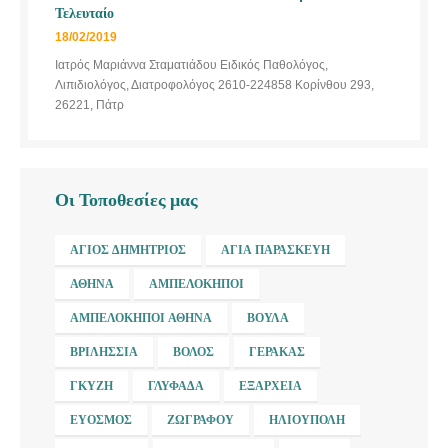
Τελευταίο
18/02/2019
Ιατρός Μαριάννα Σταματιάδου Ειδικός Παθολόγος,
Λιπιδιολόγος, Διατροφολόγος 2610-224858 Κορίνθου 293,
26221, Πάτρ
Οι Τοποθεσίες μας
ΆΓΙΟΣ ΔΗΜΉΤΡΙΟΣ
ΑΓΊΑ ΠΑΡΑΣΚΕΥΉ
ΑΘΉΝΑ
ΑΜΠΕΛΌΚΗΠΟΙ
ΑΜΠΕΛΌΚΗΠΟΙ ΑΘΉΝΑ
ΒΟΎΛΑ
ΒΡΙΛΉΣΣΙΑ
ΒΌΛΟΣ
ΓΈΡΑΚΑΣ
ΓΚΎΖΗ
ΓΛΥΦΆΔΑ
ΕΞΆΡΧΕΙΑ
ΕΎΟΣΜΟΣ
ΖΩΓΡΆΦΟΥ
ΗΛΙΟΎΠΟΛΗ