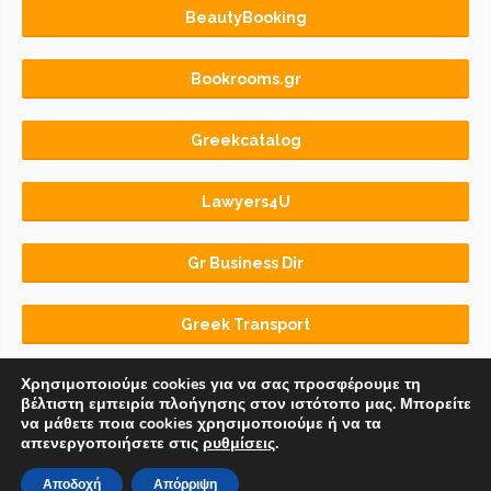
BeautyBooking
Bookrooms.gr
Greekcatalog
Lawyers4U
Gr Business Dir
Greek Transport
Χρησιμοποιούμε cookies για να σας προσφέρουμε τη
βέλτιστη εμπειρία πλοήγησης στον ιστότοπο μας. Μπορείτε
να μάθετε ποια cookies χρησιμοποιούμε ή να τα
απενεργοποιήσετε στις
ρυθμίσεις
.
Αρχική
BLOG
ΟΡΟΙ ΧΡΗΣΗΣ
Αποδοχή
Απόρριψη
© 2018-2026 Copyright by
Euro-Telecommerce IKE
.
All rights reserved.