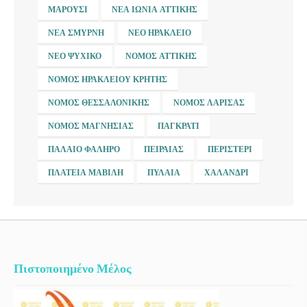
ΜΑΡΟΎΣΙ
ΝΈΑ ΙΩΝΊΑ ΑΤΤΙΚΉΣ
ΝΈΑ ΣΜΎΡΝΗ
ΝΈΟ ΗΡΆΚΛΕΙΟ
ΝΈΟ ΨΥΧΙΚΌ
ΝΟΜΌΣ ΑΤΤΙΚΉΣ
ΝΟΜΌΣ ΗΡΑΚΛΕΊΟΥ ΚΡΉΤΗΣ
ΝΟΜΌΣ ΘΕΣΣΑΛΟΝΊΚΗΣ
ΝΟΜΌΣ ΛΆΡΙΣΑΣ
ΝΟΜΌΣ ΜΑΓΝΗΣΊΑΣ
ΠΑΓΚΡΆΤΙ
ΠΑΛΑΙΌ ΦΆΛΗΡΟ
ΠΕΙΡΑΙΆΣ
ΠΕΡΙΣΤΈΡΙ
ΠΛΑΤΕΊΑ ΜΑΒΊΛΗ
ΠΥΛΑΊΑ
ΧΑΛΆΝΔΡΙ
Πιστοποιημένο Μέλος