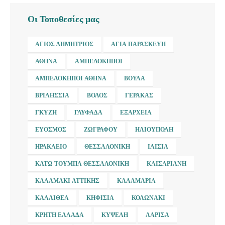
Οι Τοποθεσίες μας
ΆΓΙΟΣ ΔΗΜΉΤΡΙΟΣ
ΑΓΊΑ ΠΑΡΑΣΚΕΥΉ
ΑΘΉΝΑ
ΑΜΠΕΛΌΚΗΠΟΙ
ΑΜΠΕΛΌΚΗΠΟΙ ΑΘΉΝΑ
ΒΟΎΛΑ
ΒΡΙΛΉΣΣΙΑ
ΒΌΛΟΣ
ΓΈΡΑΚΑΣ
ΓΚΎΖΗ
ΓΛΥΦΆΔΑ
ΕΞΆΡΧΕΙΑ
ΕΎΟΣΜΟΣ
ΖΩΓΡΆΦΟΥ
ΗΛΙΟΎΠΟΛΗ
ΗΡΆΚΛΕΙΟ
ΘΕΣΣΑΛΟΝΊΚΗ
ΙΛΊΣΙΑ
ΚΆΤΩ ΤΟΎΜΠΑ ΘΕΣΣΑΛΟΝΊΚΗ
ΚΑΙΣΑΡΙΑΝΉ
ΚΑΛΑΜΆΚΙ ΑΤΤΙΚΉΣ
ΚΑΛΑΜΑΡΙΆ
ΚΑΛΛΙΘΈΑ
ΚΗΦΙΣΙΆ
ΚΟΛΩΝΆΚΙ
ΚΡΉΤΗ ΕΛΛΆΔΑ
ΚΥΨΈΛΗ
ΛΆΡΙΣΑ