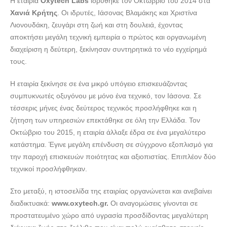
Η εταιρία
Oxytech Labs
ιδρύθηκε τον Οκτώβριο του 2014 στα
ΙΑΤΡΙΚΑ ΜΗΧΑΝΗΜΑΤΑ ΧΑΝΙΑ | OXYTECH LABS ---
Χανιά Κρήτης
. Οι ιδρυτές, Ιάσονας Βλαμάκης και Χριστίνα
doctors4u.gr
Λιονουδάκη, ζευγάρι στη ζωή και στη δουλειά, έχοντας
ΙΑΤΡΙΚΑ ΜΗΧΑΝΗΜΑΤΑ ΧΑΝΙΑ | OXYTECH LABS ---
αποκτήσει μεγάλη τεχνική εμπειρία ο πρώτος και οργανωμένη
doctors4u.gr
διαχείριση η δεύτερη, ξεκίνησαν συντηρητικά το νέο εγχείρημά
τους.
ΙΑΤΡΙΚΑ ΜΗΧΑΝΗΜΑΤΑ ΧΑΝΙΑ | OXYTECH LABS ---
doctors4u.gr
Η εταιρία ξεκίνησε σε ένα μικρό υπόγειο επισκευάζοντας
ΙΑΤΡΙΚΑ ΜΗΧΑΝΗΜΑΤΑ ΧΑΝΙΑ | OXYTECH LABS ---
συμπυκνωτές οξυγόνου με μόνο ένα τεχνικό, τον Ιάσονα. Σε
doctors4u.gr
τέσσερις μήνες ένας δεύτερος τεχνικός προσλήφθηκε και η
ΙΑΤΡΙΚΑ ΜΗΧΑΝΗΜΑΤΑ ΧΑΝΙΑ | OXYTECH LABS ---
ζήτηση των υπηρεσιών επεκτάθηκε σε όλη την Ελλάδα. Τον
doctors4u.gr
Οκτώβριο του 2015, η εταιρία άλλαξε έδρα σε ένα μεγαλύτερο
κατάστημα. Έγινε μεγάλη επένδυση σε σύγχρονο εξοπλισμό για
ΙΑΤΡΙΚΑ ΜΗΧΑΝΗΜΑΤΑ ΧΑΝΙΑ | OXYTECH LABS ---
την παροχή επισκευών ποιότητας και αξιοπιστίας. Επιπλέον δύο
doctors4u.gr
τεχνικοί προσλήφθηκαν.
ΙΑΤΡΙΚΑ ΜΗΧΑΝΗΜΑΤΑ ΧΑΝΙΑ | OXYTECH LABS ---
doctors4u.gr
Στο μεταξύ, η ιστοσελίδα της εταιρίας οργανώνεται και ανεβαίνει
διαδικτυακά:
www.oxytech.gr.
Οι αναγομώσεις γίνονται σε
προστατευμένο χώρο από υγρασία προσδίδοντας μεγαλύτερη