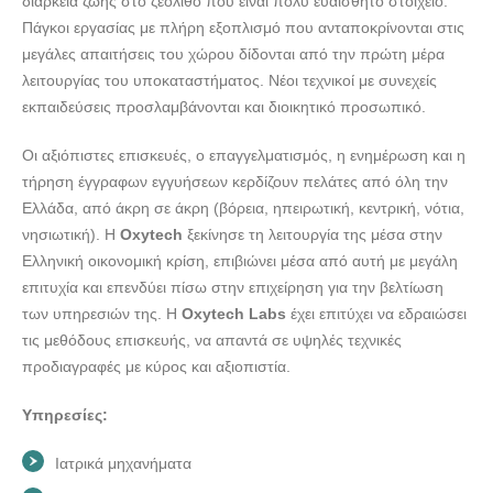
διάρκεια ζωής στο ζεόλιθο που είναι πολύ ευαίσθητο στοιχείο.
Πάγκοι εργασίας με πλήρη εξοπλισμό που ανταποκρίνονται στις
μεγάλες απαιτήσεις του χώρου δίδονται από την πρώτη μέρα
λειτουργίας του υποκαταστήματος. Νέοι τεχνικοί με συνεχείς
εκπαιδεύσεις προσλαμβάνονται και διοικητικό προσωπικό.
Οι αξιόπιστες επισκευές, ο επαγγελματισμός, η ενημέρωση και η
τήρηση έγγραφων εγγυήσεων κερδίζουν πελάτες από όλη την
Ελλάδα, από άκρη σε άκρη (βόρεια, ηπειρωτική, κεντρική, νότια,
νησιωτική). Η
Oxytech
ξεκίνησε τη λειτουργία της μέσα στην
Ελληνική οικονομική κρίση, επιβιώνει μέσα από αυτή με μεγάλη
επιτυχία και επενδύει πίσω στην επιχείρηση για την βελτίωση
των υπηρεσιών της. Η
Oxytech Labs
έχει επιτύχει να εδραιώσει
τις μεθόδους επισκευής, να απαντά σε υψηλές τεχνικές
προδιαγραφές με κύρος και αξιοπιστία.
Υπηρεσίες:
Ιατρικά μηχανήματα