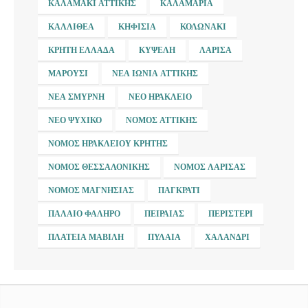
ΚΑΛΑΜΆΚΙ ΑΤΤΙΚΉΣ
ΚΑΛΑΜΑΡΙΆ
ΚΑΛΛΙΘΈΑ
ΚΗΦΙΣΙΆ
ΚΟΛΩΝΆΚΙ
ΚΡΉΤΗ ΕΛΛΆΔΑ
ΚΥΨΈΛΗ
ΛΆΡΙΣΑ
ΜΑΡΟΎΣΙ
ΝΈΑ ΙΩΝΊΑ ΑΤΤΙΚΉΣ
ΝΈΑ ΣΜΎΡΝΗ
ΝΈΟ ΗΡΆΚΛΕΙΟ
ΝΈΟ ΨΥΧΙΚΌ
ΝΟΜΌΣ ΑΤΤΙΚΉΣ
ΝΟΜΌΣ ΗΡΑΚΛΕΊΟΥ ΚΡΉΤΗΣ
ΝΟΜΌΣ ΘΕΣΣΑΛΟΝΊΚΗΣ
ΝΟΜΌΣ ΛΆΡΙΣΑΣ
ΝΟΜΌΣ ΜΑΓΝΗΣΊΑΣ
ΠΑΓΚΡΆΤΙ
ΠΑΛΑΙΌ ΦΆΛΗΡΟ
ΠΕΙΡΑΙΆΣ
ΠΕΡΙΣΤΈΡΙ
ΠΛΑΤΕΊΑ ΜΑΒΊΛΗ
ΠΥΛΑΊΑ
ΧΑΛΆΝΔΡΙ