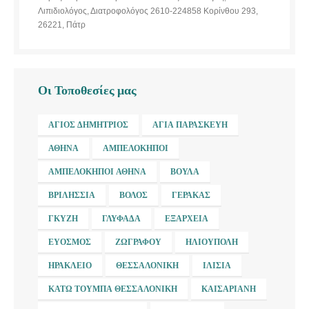
Λιπιδιολόγος, Διατροφολόγος 2610-224858 Κορίνθου 293,
26221, Πάτρ
Οι Τοποθεσίες μας
ΆΓΙΟΣ ΔΗΜΉΤΡΙΟΣ
ΑΓΊΑ ΠΑΡΑΣΚΕΥΉ
ΑΘΉΝΑ
ΑΜΠΕΛΌΚΗΠΟΙ
ΑΜΠΕΛΌΚΗΠΟΙ ΑΘΉΝΑ
ΒΟΎΛΑ
ΒΡΙΛΉΣΣΙΑ
ΒΌΛΟΣ
ΓΈΡΑΚΑΣ
ΓΚΎΖΗ
ΓΛΥΦΆΔΑ
ΕΞΆΡΧΕΙΑ
ΕΎΟΣΜΟΣ
ΖΩΓΡΆΦΟΥ
ΗΛΙΟΎΠΟΛΗ
ΗΡΆΚΛΕΙΟ
ΘΕΣΣΑΛΟΝΊΚΗ
ΙΛΊΣΙΑ
ΚΆΤΩ ΤΟΎΜΠΑ ΘΕΣΣΑΛΟΝΊΚΗ
ΚΑΙΣΑΡΙΑΝΉ