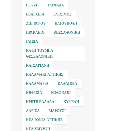
ΓΚΎΖΗ
ΓΛΥΦΆΔΑ
ΕΞΆΡΧΕΙΑ
ΕΎΟΣΜΟΣ
ΖΩΓΡΆΦΟΥ
ΗΛΙΟΎΠΟΛΗ
ΗΡΆΚΛΕΙΟ
ΘΕΣΣΑΛΟΝΊΚΗ
ΙΛΊΣΙΑ
ΚΆΤΩ ΤΟΎΜΠΑ
ΘΕΣΣΑΛΟΝΊΚΗ
ΚΑΙΣΑΡΙΑΝΉ
ΚΑΛΑΜΆΚΙ ΑΤΤΙΚΉΣ
ΚΑΛΑΜΑΡΙΆ
ΚΑΛΛΙΘΈΑ
ΚΗΦΙΣΙΆ
ΚΟΛΩΝΆΚΙ
ΚΡΉΤΗ ΕΛΛΆΔΑ
ΚΥΨΈΛΗ
ΛΆΡΙΣΑ
ΜΑΡΟΎΣΙ
ΝΈΑ ΙΩΝΊΑ ΑΤΤΙΚΉΣ
ΝΈΑ ΣΜΎΡΝΗ