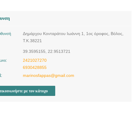
θυνση
ύθυνσή
Δημάρχου Κονταράτου Ιωάννη 1, 1ος όροφος, Βόλος,
Τ.Κ.38221
39.3595155, 22.9513721
ωνο:
2421027270
6930428855
l:
marinosfappas@gmail.com
ικοινωνήστε με τον κάτοχο