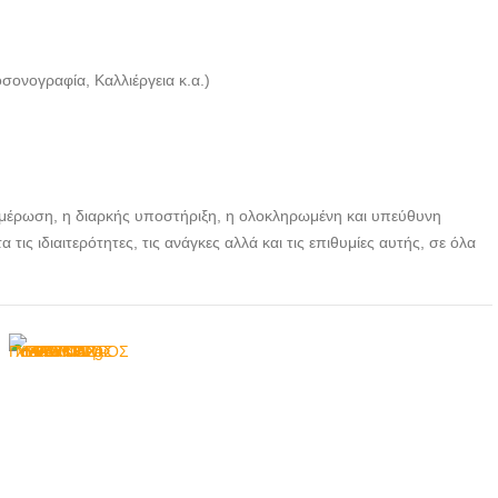
ΧΕΙΡΟΥΡΓΟΣ ΒΟΛΟΣ |
ΦΑΠΠΑΣ ΜΑΡΙΝΟΣ ---
doctors4u.gr
ονογραφία, Καλλιέργεια κ.α.)
ΓΥΝΑΙΚΟΛΟΓΟΣ
ΜΑΙΕΥΤΗΡΑΣ
ΧΕΙΡΟΥΡΓΟΣ ΒΟΛΟΣ |
ΦΑΠΠΑΣ ΜΑΡΙΝΟΣ ---
doctors4u.gr
νημέρωση, η διαρκής υποστήριξη, η ολοκληρωμένη και υπεύθυνη
ΓΥΝΑΙΚΟΛΟΓΟΣ
 τις ιδιαιτερότητες, τις ανάγκες αλλά και τις επιθυμίες αυτής, σε όλα
ΜΑΙΕΥΤΗΡΑΣ
ΧΕΙΡΟΥΡΓΟΣ ΒΟΛΟΣ |
ΦΑΠΠΑΣ ΜΑΡΙΝΟΣ ---
doctors4u.gr