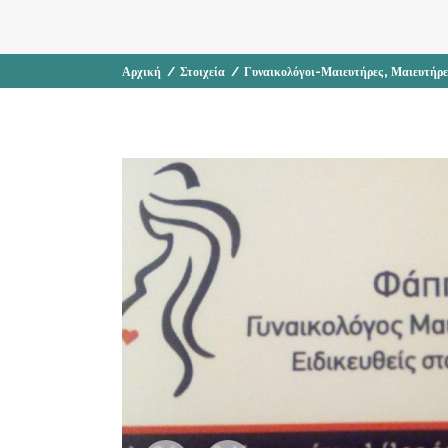
,
Αρχική
/
Στοιχεία
/
Γυναικολόγοι-Μαιευτήρες
Μαιευτήρε