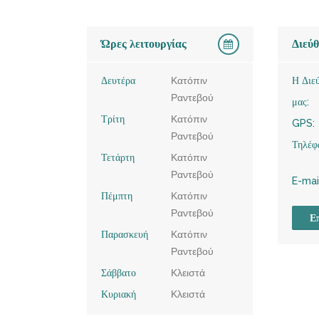
Ώρες λειτουργίας
Διεύ
Δευτέρα
Κατόπιν
Η Διε
Ραντεβού
μας:
Τρίτη
Κατόπιν
GPS:
Ραντεβού
Τηλέφ
Τετάρτη
Κατόπιν
Ραντεβού
E-mai
Πέμπτη
Κατόπιν
Ραντεβού
Επ
Παρασκευή
Κατόπιν
Ραντεβού
Σάββατο
Κλειστά
Κυριακή
Κλειστά