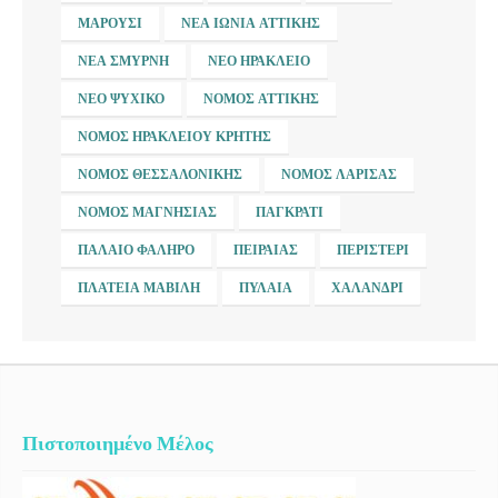
ΜΑΡΟΎΣΙ
ΝΈΑ ΙΩΝΊΑ ΑΤΤΙΚΉΣ
ΝΈΑ ΣΜΎΡΝΗ
ΝΈΟ ΗΡΆΚΛΕΙΟ
ΝΈΟ ΨΥΧΙΚΌ
ΝΟΜΌΣ ΑΤΤΙΚΉΣ
ΝΟΜΌΣ ΗΡΑΚΛΕΊΟΥ ΚΡΉΤΗΣ
ΝΟΜΌΣ ΘΕΣΣΑΛΟΝΊΚΗΣ
ΝΟΜΌΣ ΛΆΡΙΣΑΣ
ΝΟΜΌΣ ΜΑΓΝΗΣΊΑΣ
ΠΑΓΚΡΆΤΙ
ΠΑΛΑΙΌ ΦΆΛΗΡΟ
ΠΕΙΡΑΙΆΣ
ΠΕΡΙΣΤΈΡΙ
ΠΛΑΤΕΊΑ ΜΑΒΊΛΗ
ΠΥΛΑΊΑ
ΧΑΛΆΝΔΡΙ
Πιστοποιημένο Μέλος