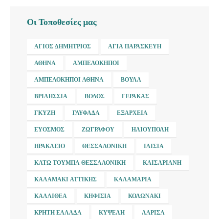
Οι Τοποθεσίες μας
ΆΓΙΟΣ ΔΗΜΉΤΡΙΟΣ
ΑΓΊΑ ΠΑΡΑΣΚΕΥΉ
ΑΘΉΝΑ
ΑΜΠΕΛΌΚΗΠΟΙ
ΑΜΠΕΛΌΚΗΠΟΙ ΑΘΉΝΑ
ΒΟΎΛΑ
ΒΡΙΛΉΣΣΙΑ
ΒΌΛΟΣ
ΓΈΡΑΚΑΣ
ΓΚΎΖΗ
ΓΛΥΦΆΔΑ
ΕΞΆΡΧΕΙΑ
ΕΎΟΣΜΟΣ
ΖΩΓΡΆΦΟΥ
ΗΛΙΟΎΠΟΛΗ
ΗΡΆΚΛΕΙΟ
ΘΕΣΣΑΛΟΝΊΚΗ
ΙΛΊΣΙΑ
ΚΆΤΩ ΤΟΎΜΠΑ ΘΕΣΣΑΛΟΝΊΚΗ
ΚΑΙΣΑΡΙΑΝΉ
ΚΑΛΑΜΆΚΙ ΑΤΤΙΚΉΣ
ΚΑΛΑΜΑΡΙΆ
ΚΑΛΛΙΘΈΑ
ΚΗΦΙΣΙΆ
ΚΟΛΩΝΆΚΙ
ΚΡΉΤΗ ΕΛΛΆΔΑ
ΚΥΨΈΛΗ
ΛΆΡΙΣΑ