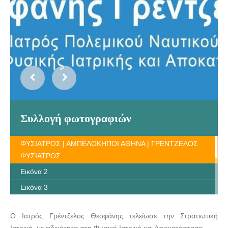
Συλλογή φωτογραφιών
ΦΥΣΙΑΤΡΟΣ | ΑΜΠΕΛΟΚΗΠΟΙ ΑΘΗΝΑ | ΓΡΕΝΤΖΕΛΟΣ
ΦΥΣΙΑΤΡΟΣ
Εικόνα 2
Εικόνα 3
Εικόνα 4
Ο Ιατρός Γρέντζελος Θεοφάνης τελείωσε την Στρατιωτική
Εικόνα 5
Ιατρική, με ειδικότητα στη Φυσική Ιατρική και Αποκατάσταση