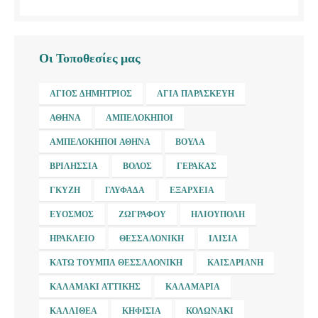
Οι Τοποθεσίες μας
ΆΓΙΟΣ ΔΗΜΉΤΡΙΟΣ
ΑΓΊΑ ΠΑΡΑΣΚΕΥΉ
ΑΘΉΝΑ
ΑΜΠΕΛΌΚΗΠΟΙ
ΑΜΠΕΛΌΚΗΠΟΙ ΑΘΉΝΑ
ΒΟΎΛΑ
ΒΡΙΛΉΣΣΙΑ
ΒΌΛΟΣ
ΓΈΡΑΚΑΣ
ΓΚΎΖΗ
ΓΛΥΦΆΔΑ
ΕΞΆΡΧΕΙΑ
ΕΎΟΣΜΟΣ
ΖΩΓΡΆΦΟΥ
ΗΛΙΟΎΠΟΛΗ
ΗΡΆΚΛΕΙΟ
ΘΕΣΣΑΛΟΝΊΚΗ
ΙΛΊΣΙΑ
ΚΆΤΩ ΤΟΎΜΠΑ ΘΕΣΣΑΛΟΝΊΚΗ
ΚΑΙΣΑΡΙΑΝΉ
ΚΑΛΑΜΆΚΙ ΑΤΤΙΚΉΣ
ΚΑΛΑΜΑΡΙΆ
ΚΑΛΛΙΘΈΑ
ΚΗΦΙΣΙΆ
ΚΟΛΩΝΆΚΙ