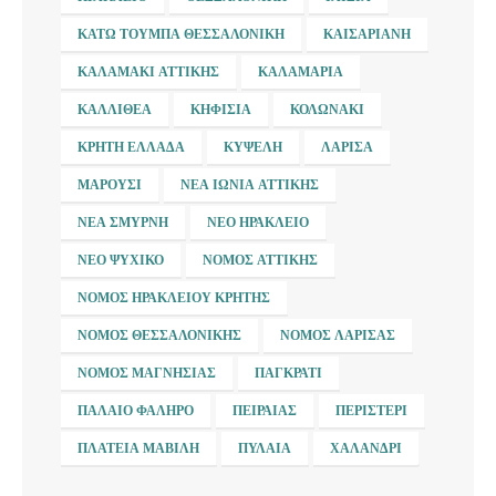
ΚΆΤΩ ΤΟΎΜΠΑ ΘΕΣΣΑΛΟΝΊΚΗ
ΚΑΙΣΑΡΙΑΝΉ
ΚΑΛΑΜΆΚΙ ΑΤΤΙΚΉΣ
ΚΑΛΑΜΑΡΙΆ
ΚΑΛΛΙΘΈΑ
ΚΗΦΙΣΙΆ
ΚΟΛΩΝΆΚΙ
ΚΡΉΤΗ ΕΛΛΆΔΑ
ΚΥΨΈΛΗ
ΛΆΡΙΣΑ
ΜΑΡΟΎΣΙ
ΝΈΑ ΙΩΝΊΑ ΑΤΤΙΚΉΣ
ΝΈΑ ΣΜΎΡΝΗ
ΝΈΟ ΗΡΆΚΛΕΙΟ
ΝΈΟ ΨΥΧΙΚΌ
ΝΟΜΌΣ ΑΤΤΙΚΉΣ
ΝΟΜΌΣ ΗΡΑΚΛΕΊΟΥ ΚΡΉΤΗΣ
ΝΟΜΌΣ ΘΕΣΣΑΛΟΝΊΚΗΣ
ΝΟΜΌΣ ΛΆΡΙΣΑΣ
ΝΟΜΌΣ ΜΑΓΝΗΣΊΑΣ
ΠΑΓΚΡΆΤΙ
ΠΑΛΑΙΌ ΦΆΛΗΡΟ
ΠΕΙΡΑΙΆΣ
ΠΕΡΙΣΤΈΡΙ
ΠΛΑΤΕΊΑ ΜΑΒΊΛΗ
ΠΥΛΑΊΑ
ΧΑΛΆΝΔΡΙ