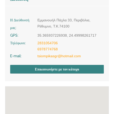
Η Διεύθυνσή
Εμμανουήλ Πάχλα 33, Περιβόλια,
Ρέθυμνο, Τ.Κ.74100
μας:
GPS:
35.365937226938, 24.49998261717
Τηλέφωνο:
2831054706
6978774768
E-mail:
tsiompikasgr@hotmail.com
Επικοινωνήστε με τον κάτοχο