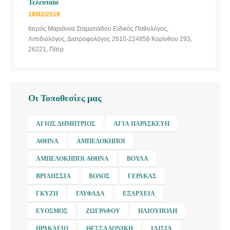
Τελευταίο
18/02/2019
Ιατρός Μαριάννα Σταματιάδου Ειδικός Παθολόγος,
Λιπιδιολόγος, Διατροφολόγος 2610-224858 Κορίνθου 293,
26221, Πάτρ
Οι Τοποθεσίες μας
ΆΓΙΟΣ ΔΗΜΉΤΡΙΟΣ
ΑΓΊΑ ΠΑΡΑΣΚΕΥΉ
ΑΘΉΝΑ
ΑΜΠΕΛΌΚΗΠΟΙ
ΑΜΠΕΛΌΚΗΠΟΙ ΑΘΉΝΑ
ΒΟΎΛΑ
ΒΡΙΛΉΣΣΙΑ
ΒΌΛΟΣ
ΓΈΡΑΚΑΣ
ΓΚΎΖΗ
ΓΛΥΦΆΔΑ
ΕΞΆΡΧΕΙΑ
ΕΎΟΣΜΟΣ
ΖΩΓΡΆΦΟΥ
ΗΛΙΟΎΠΟΛΗ
ΗΡΆΚΛΕΙΟ
ΘΕΣΣΑΛΟΝΊΚΗ
ΙΛΊΣΙΑ