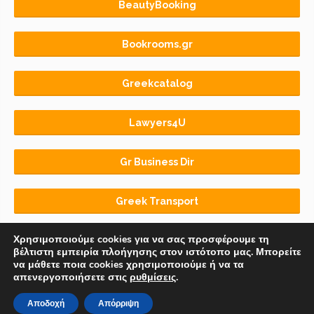
BeautyBooking
Bookrooms.gr
Greekcatalog
Lawyers4U
Gr Business Dir
Greek Transport
Χρησιμοποιούμε cookies για να σας προσφέρουμε τη
βέλτιστη εμπειρία πλοήγησης στον ιστότοπο μας. Μπορείτε
να μάθετε ποια cookies χρησιμοποιούμε ή να τα
απενεργοποιήσετε στις
ρυθμίσεις
.
Αρχική
BLOG
ΟΡΟΙ ΧΡΗΣΗΣ
Αποδοχή
Απόρριψη
© 2018-2026 Copyright by
Euro-Telecommerce IKE
.
All rights reserved.