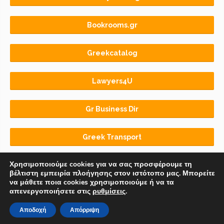
Bookrooms.gr
Greekcatalog
Lawyers4U
Gr Business Dir
Greek Transport
Χρησιμοποιούμε cookies για να σας προσφέρουμε τη
βέλτιστη εμπειρία πλοήγησης στον ιστότοπο μας. Μπορείτε
να μάθετε ποια cookies χρησιμοποιούμε ή να τα
απενεργοποιήσετε στις
ρυθμίσεις
.
Αρχική
BLOG
ΟΡΟΙ ΧΡΗΣΗΣ
Αποδοχή
Απόρριψη
© 2018-2026 Copyright by
Euro-Telecommerce IKE
.
All rights reserved.