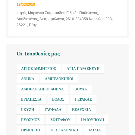
18/02/2019
Ιατρός Μαριάννα Σταματιάδου Ειδικός Παθολόγος,
Λιπιδιολόγος, Διατροφολόγος 2610-224858 Κορίνθου 293,
26221, Πάτρ
Οι Τοποθεσίες μας
ΆΓΙΟΣ ΔΗΜΉΤΡΙΟΣ
ΑΓΊΑ ΠΑΡΑΣΚΕΥΉ
ΑΘΉΝΑ
ΑΜΠΕΛΌΚΗΠΟΙ
ΑΜΠΕΛΌΚΗΠΟΙ ΑΘΉΝΑ
ΒΟΎΛΑ
ΒΡΙΛΉΣΣΙΑ
ΒΌΛΟΣ
ΓΈΡΑΚΑΣ
ΓΚΎΖΗ
ΓΛΥΦΆΔΑ
ΕΞΆΡΧΕΙΑ
ΕΎΟΣΜΟΣ
ΖΩΓΡΆΦΟΥ
ΗΛΙΟΎΠΟΛΗ
ΗΡΆΚΛΕΙΟ
ΘΕΣΣΑΛΟΝΊΚΗ
ΙΛΊΣΙΑ