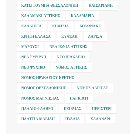
ΚΆΤΩ ΤΟΎΜΠΑ ΘΕΣΣΑΛΟΝΊΚΗ
ΚΑΙΣΑΡΙΑΝΉ
ΚΑΛΑΜΆΚΙ ΑΤΤΙΚΉΣ
ΚΑΛΑΜΑΡΙΆ
ΚΑΛΛΙΘΈΑ
ΚΗΦΙΣΙΆ
ΚΟΛΩΝΆΚΙ
ΚΡΉΤΗ ΕΛΛΆΔΑ
ΚΥΨΈΛΗ
ΛΆΡΙΣΑ
ΜΑΡΟΎΣΙ
ΝΈΑ ΙΩΝΊΑ ΑΤΤΙΚΉΣ
ΝΈΑ ΣΜΎΡΝΗ
ΝΈΟ ΗΡΆΚΛΕΙΟ
ΝΈΟ ΨΥΧΙΚΌ
ΝΟΜΌΣ ΑΤΤΙΚΉΣ
ΝΟΜΌΣ ΗΡΑΚΛΕΊΟΥ ΚΡΉΤΗΣ
ΝΟΜΌΣ ΘΕΣΣΑΛΟΝΊΚΗΣ
ΝΟΜΌΣ ΛΆΡΙΣΑΣ
ΝΟΜΌΣ ΜΑΓΝΗΣΊΑΣ
ΠΑΓΚΡΆΤΙ
ΠΑΛΑΙΌ ΦΆΛΗΡΟ
ΠΕΙΡΑΙΆΣ
ΠΕΡΙΣΤΈΡΙ
ΠΛΑΤΕΊΑ ΜΑΒΊΛΗ
ΠΥΛΑΊΑ
ΧΑΛΆΝΔΡΙ