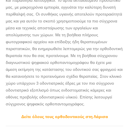
και παράλληλα λειτουργικοί. Το άρτια εκπαιδευμένο προσωπικό
ΕΙΔΙΚΟΣ ΟΡΘΟΔΟΝΤΙΚΟΣ | ΛΑΡΙΣΑ | ΤΣΟΛΑΚΗΣ
μας, με μακροχρόνια εμπειρία, εγγυάται την καλύτερη δυνατή
ΚΩΝΣΤΑΝΤΙΝΟΣ
περίθαλψή σας. Οι συνθήκες υγιεινής αποτελούν προτεραιότητά
μας και για αυτόν το σκοπό χρησιμοποιούμε τα πιο σύγχρονα
ΕΙΔΙΚΟΣ ΟΡΘΟΔΟΝΤΙΚΟΣ | ΛΑΡΙΣΑ | ΤΣΟΛΑΚΗΣ
μέσα και τεχνικές αποστείρωσης των εργαλείων και
ΚΩΝΣΤΑΝΤΙΝΟΣ
απολύμανσης των χώρων. Με τη βοήθεια πλήρους
ΕΙΔΙΚΟΣ ΟΡΘΟΔΟΝΤΙΚΟΣ | ΛΑΡΙΣΑ | ΤΣΟΛΑΚΗΣ
φωτογραφικού αρχείου και επίδειξης ήδη θεραπευμένων
ΚΩΝΣΤΑΝΤΙΝΟΣ
περιστατικών, θα ενημερωθείτε λεπτομερώς για την ορθοδοντική
ΕΙΔΙΚΟΣ ΟΡΘΟΔΟΝΤΙΚΟΣ | ΛΑΡΙΣΑ | ΤΣΟΛΑΚΗΣ
θεραπεία που θα σας προτείνουμε. Με τη βοήθεια σύγχρονου
ΚΩΝΣΤΑΝΤΙΝΟΣ
διαγνωστικού ψηφιακού ορθοπαντομογράφου θα έχετε μια
ΕΙΔΙΚΟΣ ΟΡΘΟΔΟΝΤΙΚΟΣ | ΛΑΡΙΣΑ | ΤΣΟΛΑΚΗΣ
άμεση εκτίμηση της κατάστασης του οδοντικού σας φραγμού και
ΚΩΝΣΤΑΝΤΙΝΟΣ
θα κατανοήσετε το προτεινόμενο σχέδιο θεραπείας. Στον κλινικό
χώρο υπάρχουν 3 οδοντιατρικές έδρες με τον πιο σύγχρονο
ΕΙΔΙΚΟΣ ΟΡΘΟΔΟΝΤΙΚΟΣ | ΛΑΡΙΣΑ | ΤΣΟΛΑΚΗΣ
οδοντιατρικό εξοπλισμό όπως ενδοστοματικές κάμερες και
ΚΩΝΣΤΑΝΤΙΝΟΣ
οθόνες προβολής οδοντιατρικού υλικού. Επίσης λειτουργεί
ΕΙΔΙΚΟΣ ΟΡΘΟΔΟΝΤΙΚΟΣ | ΛΑΡΙΣΑ | ΤΣΟΛΑΚΗΣ
σύγχρονος ψηφιακός ορθοπαντομογράφος.
ΚΩΝΣΤΑΝΤΙΝΟΣ
ΕΙΔΙΚΟΣ ΟΡΘΟΔΟΝΤΙΚΟΣ | ΛΑΡΙΣΑ | ΤΣΟΛΑΚΗΣ
Δείτε όλους τους ορθοδοντικούς στη Λάρισα
ΚΩΝΣΤΑΝΤΙΝΟΣ