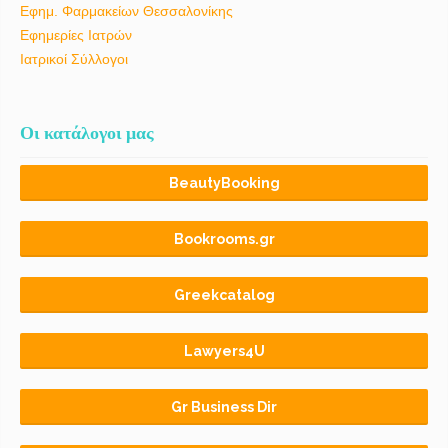
Εφημ. Φαρμακείων Θεσσαλονίκης
Εφημερίες Ιατρών
Ιατρικοί Σύλλογοι
Οι κατάλογοι μας
BeautyBooking
Bookrooms.gr
Greekcatalog
Lawyers4U
Gr Business Dir