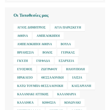
Οι Τοποθεσίες μας
ΆΓΙΟΣ ΔΗΜΉΤΡΙΟΣ
ΑΓΊΑ ΠΑΡΑΣΚΕΥΉ
ΑΘΉΝΑ
ΑΜΠΕΛΌΚΗΠΟΙ
ΑΜΠΕΛΌΚΗΠΟΙ ΑΘΉΝΑ
ΒΟΎΛΑ
ΒΡΙΛΉΣΣΙΑ
ΒΌΛΟΣ
ΓΈΡΑΚΑΣ
ΓΚΎΖΗ
ΓΛΥΦΆΔΑ
ΕΞΆΡΧΕΙΑ
ΕΎΟΣΜΟΣ
ΖΩΓΡΆΦΟΥ
ΗΛΙΟΎΠΟΛΗ
ΗΡΆΚΛΕΙΟ
ΘΕΣΣΑΛΟΝΊΚΗ
ΙΛΊΣΙΑ
ΚΆΤΩ ΤΟΎΜΠΑ ΘΕΣΣΑΛΟΝΊΚΗ
ΚΑΙΣΑΡΙΑΝΉ
ΚΑΛΑΜΆΚΙ ΑΤΤΙΚΉΣ
ΚΑΛΑΜΑΡΙΆ
ΚΑΛΛΙΘΈΑ
ΚΗΦΙΣΙΆ
ΚΟΛΩΝΆΚΙ