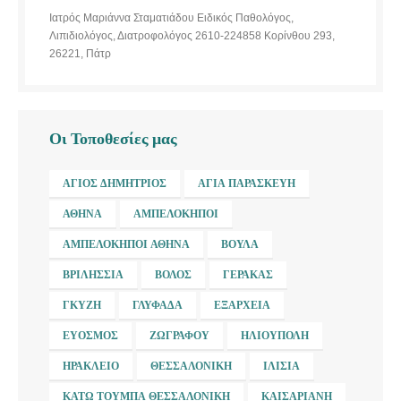
Ιατρός Μαριάννα Σταματιάδου Ειδικός Παθολόγος,
Λιπιδιολόγος, Διατροφολόγος 2610-224858 Κορίνθου 293,
26221, Πάτρ
Οι Τοποθεσίες μας
ΆΓΙΟΣ ΔΗΜΉΤΡΙΟΣ
ΑΓΊΑ ΠΑΡΑΣΚΕΥΉ
ΑΘΉΝΑ
ΑΜΠΕΛΌΚΗΠΟΙ
ΑΜΠΕΛΌΚΗΠΟΙ ΑΘΉΝΑ
ΒΟΎΛΑ
ΒΡΙΛΉΣΣΙΑ
ΒΌΛΟΣ
ΓΈΡΑΚΑΣ
ΓΚΎΖΗ
ΓΛΥΦΆΔΑ
ΕΞΆΡΧΕΙΑ
ΕΎΟΣΜΟΣ
ΖΩΓΡΆΦΟΥ
ΗΛΙΟΎΠΟΛΗ
ΗΡΆΚΛΕΙΟ
ΘΕΣΣΑΛΟΝΊΚΗ
ΙΛΊΣΙΑ
ΚΆΤΩ ΤΟΎΜΠΑ ΘΕΣΣΑΛΟΝΊΚΗ
ΚΑΙΣΑΡΙΑΝΉ