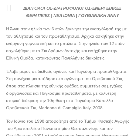
ΔΙΑΙΤΟΛΟΓΟΣ-ΔΙΑΤΡΟΦΟΛΟΓΟΣ-ΕΝΕΡΓΕΙΑΚΕΣ
ΔΙΑΙΤΟΛΟΓΟΣ-ΔΙΑΤΡΟΦΟΛΟΓΟΣ-ΕΝΕΡΓΕΙΑΚΕΣ
ΘΕΡΑΠΕΙΕΣ ΝΕΑ ΙΩΝΙΑ ΓΟΥΒΙΑΝΑΚΗ ΑΝΝΥ ---
ΘΕΡΑΠΕΙΕΣ | ΝΕΑ ΙΩΝΙΑ | ΓΟΥΒΙΑΝΑΚΗ ΑΝΝΥ
doctors4u.gr
Η Άννυ στην ηλικία των 6 ετών ξεκίνησε την ενασχόλησή της με
ΔΙΑΙΤΟΛΟΓΟΣ-ΔΙΑΤΡΟΦΟΛΟΓΟΣ-ΕΝΕΡΓΕΙΑΚΕΣ
τον αθλητισμό και τον πρωταθλητισμό. Αρχικά ασκήθηκε στην
ΘΕΡΑΠΕΙΕΣ ΝΕΑ ΙΩΝΙΑ ΓΟΥΒΙΑΝΑΚΗ ΑΝΝΥ ---
ενόργανη γυμναστική και το μπαλέτο. Στην ηλικία των 12 ετών
doctors4u.gr
ασχολήθηκε με το Σκι Δρόμων Αντοχής και εισήχθηκε στην
ΔΙΑΙΤΟΛΟΓΟΣ-ΔΙΑΤΡΟΦΟΛΟΓΟΣ-ΕΝΕΡΓΕΙΑΚΕΣ
Εθνική Ομάδα, κατακτώντας Πανελλήνιες διακρίσεις.
ΘΕΡΑΠΕΙΕΣ ΝΕΑ ΙΩΝΙΑ ΓΟΥΒΙΑΝΑΚΗ ΑΝΝΥ ---
doctors4u.gr
Έλαβε μέρος σε διεθνείς αγώνες και Παγκόσμια πρωταθλήματα.
ΔΙΑΙΤΟΛΟΓΟΣ-ΔΙΑΤΡΟΦΟΛΟΓΟΣ-ΕΝΕΡΓΕΙΑΚΕΣ
Στη συνέχεια μεταπήδησε στο αγώνισμα του Ορειβατικού Σκι,
ΘΕΡΑΠΕΙΕΣ ΝΕΑ ΙΩΝΙΑ ΓΟΥΒΙΑΝΑΚΗ ΑΝΝΥ ---
όπου στα πλαίσια της εθνικής ομάδας συμμετείχε σε μεγάλες
doctors4u.gr
διοργανώσεις και Παγκόσμια πρωταθλήματα, με καλύτερη
ατομική διάκριση την 10η θέση στο Παγκόσμιο Κύπελλο
ΔΙΑΙΤΟΛΟΓΟΣ-ΔΙΑΤΡΟΦΟΛΟΓΟΣ-ΕΝΕΡΓΕΙΑΚΕΣ
Ορειβατικού Σκι, Madonna di Campiglio Italy, 2008.
ΘΕΡΑΠΕΙΕΣ ΝΕΑ ΙΩΝΙΑ ΓΟΥΒΙΑΝΑΚΗ ΑΝΝΥ ---
doctors4u.gr
Τον Ιούνιο του 1998 αποφοίτησε από το Τμήμα Φυσικής Αγωγής
ΔΙΑΙΤΟΛΟΓΟΣ-ΔΙΑΤΡΟΦΟΛΟΓΟΣ-ΕΝΕΡΓΕΙΑΚΕΣ
του Αριστοτελείου Πανεπιστημίου Θεσσαλονίκης και τον
ΘΕΡΑΠΕΙΕΣ ΝΕΑ ΙΩΝΙΑ ΓΟΥΒΙΑΝΑΚΗ ΑΝΝΥ ---
Οκτώβριο του 2001 ολοκλήρωσε το Διατμηματικό Μεταπτυχιακό