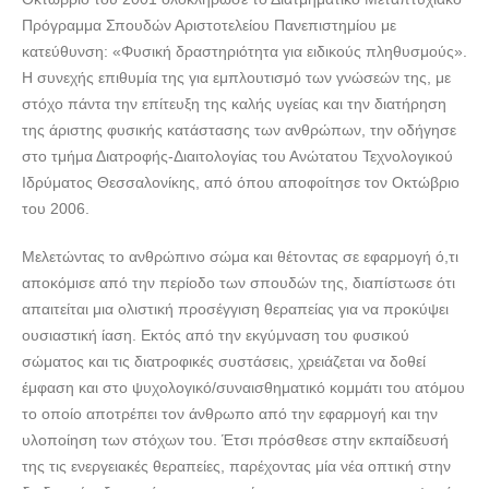
doctors4u.gr
Πρόγραμμα Σπουδών Αριστοτελείου Πανεπιστημίου με
ΔΙΑΙΤΟΛΟΓΟΣ-ΔΙΑΤΡΟΦΟΛΟΓΟΣ-ΕΝΕΡΓΕΙΑΚΕΣ
κατεύθυνση: «Φυσική δραστηριότητα για ειδικούς πληθυσμούς».
ΘΕΡΑΠΕΙΕΣ ΝΕΑ ΙΩΝΙΑ ΓΟΥΒΙΑΝΑΚΗ ΑΝΝΥ ---
Η συνεχής επιθυμία της για εμπλουτισμό των γνώσεών της, με
doctors4u.gr
στόχο πάντα την επίτευξη της καλής υγείας και την διατήρηση
της άριστης φυσικής κατάστασης των ανθρώπων, την οδήγησε
στο τμήμα Διατροφής-Διαιτολογίας του Ανώτατου Τεχνολογικού
Ιδρύματος Θεσσαλονίκης, από όπου αποφοίτησε τον Οκτώβριο
του 2006.
Μελετώντας το ανθρώπινο σώμα και θέτοντας σε εφαρμογή ό,τι
αποκόμισε από την περίοδο των σπουδών της, διαπίστωσε ότι
απαιτείται μια ολιστική προσέγγιση θεραπείας για να προκύψει
ουσιαστική ίαση. Εκτός από την εκγύμναση του φυσικού
σώματος και τις διατροφικές συστάσεις, χρειάζεται να δοθεί
έμφαση και στο ψυχολογικό/συναισθηματικό κομμάτι του ατόμου
το οποίο αποτρέπει τον άνθρωπο από την εφαρμογή και την
υλοποίηση των στόχων του. Έτσι πρόσθεσε στην εκπαίδευσή
της τις ενεργειακές θεραπείες, παρέχοντας μία νέα οπτική στην