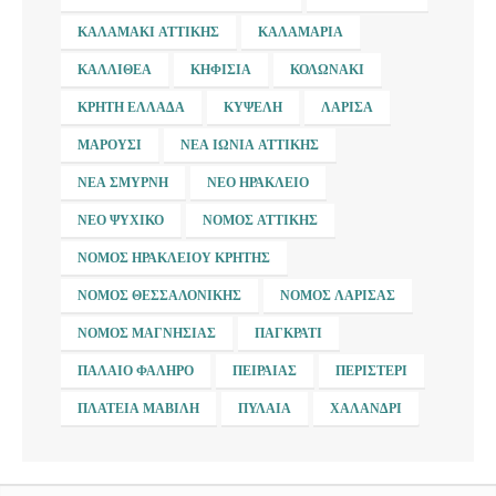
ΚΑΛΑΜΆΚΙ ΑΤΤΙΚΉΣ
ΚΑΛΑΜΑΡΙΆ
ΚΑΛΛΙΘΈΑ
ΚΗΦΙΣΙΆ
ΚΟΛΩΝΆΚΙ
ΚΡΉΤΗ ΕΛΛΆΔΑ
ΚΥΨΈΛΗ
ΛΆΡΙΣΑ
ΜΑΡΟΎΣΙ
ΝΈΑ ΙΩΝΊΑ ΑΤΤΙΚΉΣ
ΝΈΑ ΣΜΎΡΝΗ
ΝΈΟ ΗΡΆΚΛΕΙΟ
ΝΈΟ ΨΥΧΙΚΌ
ΝΟΜΌΣ ΑΤΤΙΚΉΣ
ΝΟΜΌΣ ΗΡΑΚΛΕΊΟΥ ΚΡΉΤΗΣ
ΝΟΜΌΣ ΘΕΣΣΑΛΟΝΊΚΗΣ
ΝΟΜΌΣ ΛΆΡΙΣΑΣ
ΝΟΜΌΣ ΜΑΓΝΗΣΊΑΣ
ΠΑΓΚΡΆΤΙ
ΠΑΛΑΙΌ ΦΆΛΗΡΟ
ΠΕΙΡΑΙΆΣ
ΠΕΡΙΣΤΈΡΙ
ΠΛΑΤΕΊΑ ΜΑΒΊΛΗ
ΠΥΛΑΊΑ
ΧΑΛΆΝΔΡΙ