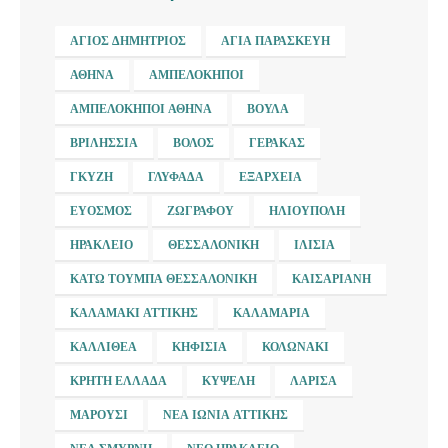
ΆΓΙΟΣ ΔΗΜΉΤΡΙΟΣ
ΑΓΊΑ ΠΑΡΑΣΚΕΥΉ
ΑΘΉΝΑ
ΑΜΠΕΛΌΚΗΠΟΙ
ΑΜΠΕΛΌΚΗΠΟΙ ΑΘΉΝΑ
ΒΟΎΛΑ
ΒΡΙΛΉΣΣΙΑ
ΒΌΛΟΣ
ΓΈΡΑΚΑΣ
ΓΚΎΖΗ
ΓΛΥΦΆΔΑ
ΕΞΆΡΧΕΙΑ
ΕΎΟΣΜΟΣ
ΖΩΓΡΆΦΟΥ
ΗΛΙΟΎΠΟΛΗ
ΗΡΆΚΛΕΙΟ
ΘΕΣΣΑΛΟΝΊΚΗ
ΙΛΊΣΙΑ
ΚΆΤΩ ΤΟΎΜΠΑ ΘΕΣΣΑΛΟΝΊΚΗ
ΚΑΙΣΑΡΙΑΝΉ
ΚΑΛΑΜΆΚΙ ΑΤΤΙΚΉΣ
ΚΑΛΑΜΑΡΙΆ
ΚΑΛΛΙΘΈΑ
ΚΗΦΙΣΙΆ
ΚΟΛΩΝΆΚΙ
ΚΡΉΤΗ ΕΛΛΆΔΑ
ΚΥΨΈΛΗ
ΛΆΡΙΣΑ
ΜΑΡΟΎΣΙ
ΝΈΑ ΙΩΝΊΑ ΑΤΤΙΚΉΣ