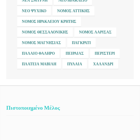
ΝΈΑ ΣΜΎΡΝΗ
ΝΈΟ ΗΡΆΚΛΕΙΟ
ΝΈΟ ΨΥΧΙΚΌ
ΝΟΜΌΣ ΑΤΤΙΚΉΣ
ΝΟΜΌΣ ΗΡΑΚΛΕΊΟΥ ΚΡΉΤΗΣ
ΝΟΜΌΣ ΘΕΣΣΑΛΟΝΊΚΗΣ
ΝΟΜΌΣ ΛΆΡΙΣΑΣ
ΝΟΜΌΣ ΜΑΓΝΗΣΊΑΣ
ΠΑΓΚΡΆΤΙ
ΠΑΛΑΙΌ ΦΆΛΗΡΟ
ΠΕΙΡΑΙΆΣ
ΠΕΡΙΣΤΈΡΙ
ΠΛΑΤΕΊΑ ΜΑΒΊΛΗ
ΠΥΛΑΊΑ
ΧΑΛΆΝΔΡΙ
Πιστοποιημένο Μέλος