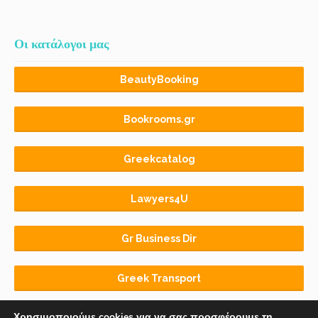
Οι κατάλογοι μας
BeautyBooking
Bookrooms.gr
Greekcatalog
Lawyers4U
Gr Business Dir
Greek Transport
Χρησιμοποιούμε cookies για να σας προσφέρουμε τη